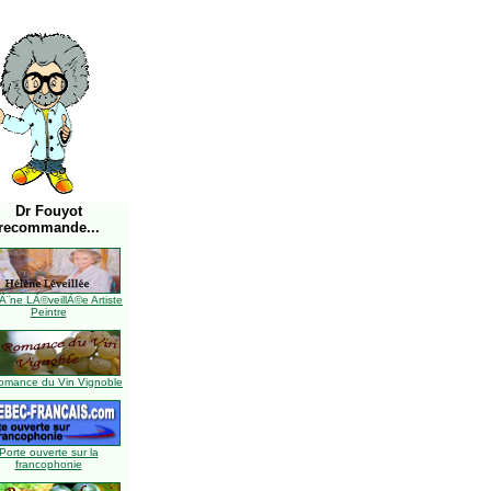
Dr Fouyot
recommande...
Ã¨ne LÃ©veillÃ©e Artiste
Peintre
omance du Vin Vignoble
Porte ouverte sur la
francophonie