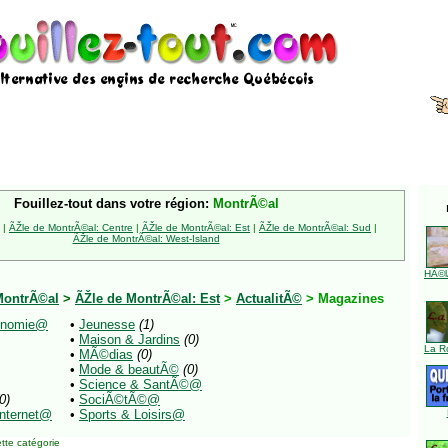
Fouillez-tout dans votre région:
MontrÃ©al
|
ÃŽle de MontrÃ©al: Centre
|
ÃŽle de MontrÃ©al: Est
|
ÃŽle de MontrÃ©al: Sud
|
ÃŽle de MontrÃ©al: West-Island
HÃ©l
MontrÃ©al
>
ÃŽle de MontrÃ©al: Est
>
ActualitÃ©
> Magazines
conomie@
•
Jeunesse
(1)
•
Maison & Jardins
(0)
La R
•
MÃ©dias
(0)
•
Mode & beautÃ©
(0)
•
Science & SantÃ©@
0)
•
SociÃ©tÃ©@
Internet@
•
Sports & Loisirs@
tte catégorie