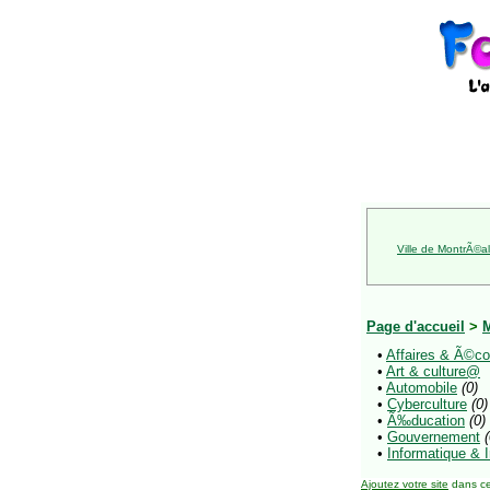
Ville de MontrÃ©al
Page d'accueil
>
•
Affaires & Ã©
•
Art & culture@
•
Automobile
(0)
•
Cyberculture
(0)
•
Ã‰ducation
(0)
•
Gouvernement
(
•
Informatique & 
Ajoutez votre site
dans ce