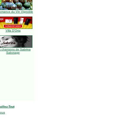
omance du Vin Vignoble
Villa D'Orta
s chansons de Sabrina
Sabotage
uillez-Tout
nous