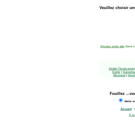
Veuillez choisir un
Ajoutez votre site
dans ce
Abitibi-Témiscami
Estrie
|
Gaspésie
Montréal
|
Nord
Fouillez
...vo
dans vo
Accueil
À p