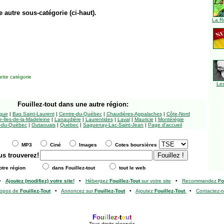
e autre sous-catégorie (ci-haut).
La R
tte catégorie
Le
Fouillez-tout
dans une autre région:
ngue
|
Bas Saint-Laurent
|
Centre-du-Québec
|
Chaudières-Appalaches
|
Côte-Nord
-Îles-de-la-Madeleine
|
Lanaudière
|
Laurentides
|
Laval
|
Mauricie
|
Montérégie
-du-Québec
|
Outaouais
|
Québec
|
Saguenay-Lac-Saint-Jean
|
Page d'accueil
MP3
Ciné
Images
Cotes boursières
us trouverez!
tre région
dans Fouillez-tout
tout le web
•
Ajoutez (modifiez) votre site!
•
Hébergez
Fouillez-Tout
sur votre site
•
Recommandez
Fo
ropos de
Fouillez-Tout
•
Annoncez sur
Fouillez-Tout
•
Ajoutez
Fouillez-Tout
•
Contactez-
F
o
u
i
l
l
e
z
-
t
o
u
t
Tous droits réservés