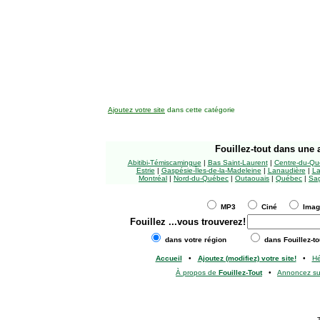
Ajoutez votre site
dans cette catégorie
Fouillez-tout
dans une a
Abitibi-Témiscamingue
|
Bas Saint-Laurent
|
Centre-du-Qu
Estrie
|
Gaspésie-Îles-de-la-Madeleine
|
Lanaudière
|
La
Montréal
|
Nord-du-Québec
|
Outaouais
|
Québec
|
Sag
MP3
Ciné
Ima
Fouillez
...vous trouverez!
dans votre région
dans Fouillez-to
Accueil
•
Ajoutez (modifiez) votre site!
•
H
À propos de
Fouillez-Tout
•
Annoncez s