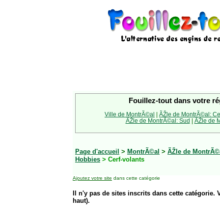
Fouillez-tout dans votre ré
Ville de MontrÃ©al
|
ÃŽle de MontrÃ©al: Ce
ÃŽle de MontrÃ©al: Sud
|
ÃŽle de M
Page d'accueil
>
MontrÃ©al
>
ÃŽle de MontrÃ©
Hobbies
> Cerf-volants
Ajoutez votre site
dans cette catégorie
Il n'y pas de sites inscrits dans cette catégorie. 
haut).