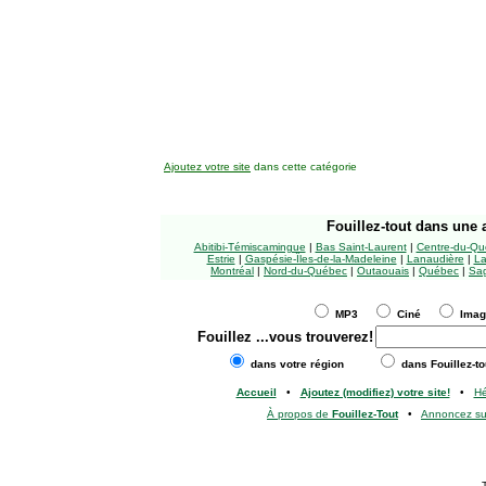
Ajoutez votre site
dans cette catégorie
Fouillez-tout
dans une a
Abitibi-Témiscamingue
|
Bas Saint-Laurent
|
Centre-du-Qu
Estrie
|
Gaspésie-Îles-de-la-Madeleine
|
Lanaudière
|
La
Montréal
|
Nord-du-Québec
|
Outaouais
|
Québec
|
Sag
MP3
Ciné
Ima
Fouillez
...vous trouverez!
dans votre région
dans Fouillez-to
Accueil
•
Ajoutez (modifiez) votre site!
•
H
À propos de
Fouillez-Tout
•
Annoncez s