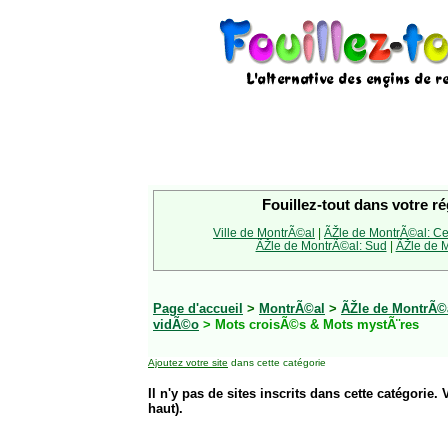
Fouillez-tout dans votre ré
Ville de MontrÃ©al
|
ÃŽle de MontrÃ©al: Ce
ÃŽle de MontrÃ©al: Sud
|
ÃŽle de M
Page d'accueil
>
MontrÃ©al
>
ÃŽle de MontrÃ©
vidÃ©o
> Mots croisÃ©s & Mots mystÃ¨res
Ajoutez votre site
dans cette catégorie
Il n'y pas de sites inscrits dans cette catégorie. 
haut).