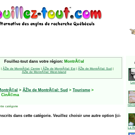
Fouillez-tout dans votre région:
MontrÃ©al
|
ÃŽle de MontrÃ©al: Centre
|
ÃŽle de MontrÃ©al: Est
|
ÃŽle de MontrÃ©al: Sud
|
ÃŽle de MontrÃ©al: West-Island
Le
MontrÃ©al
>
ÃŽle de MontrÃ©al: Sud
>
Tourisme
>
 CinÃ©ma
HÃ©l
tte catégorie
inscrits dans cette catégorie. Veuillez choisir une autre option (ci-
La R