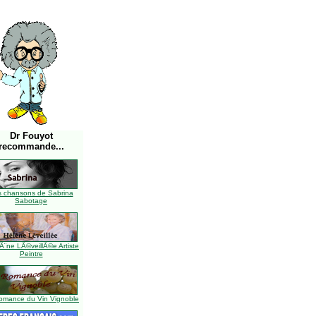
Dr Fouyot
recommande...
s chansons de Sabrina
Sabotage
Ã¨ne LÃ©veillÃ©e Artiste
Peintre
omance du Vin Vignoble