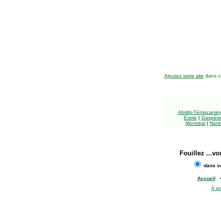
Ajoutez votre site
dans ce
Abitibi-Témiscami
Estrie
|
Gaspésie
Montréal
|
Nord
Fouillez
...vo
dans vo
Accueil
À p