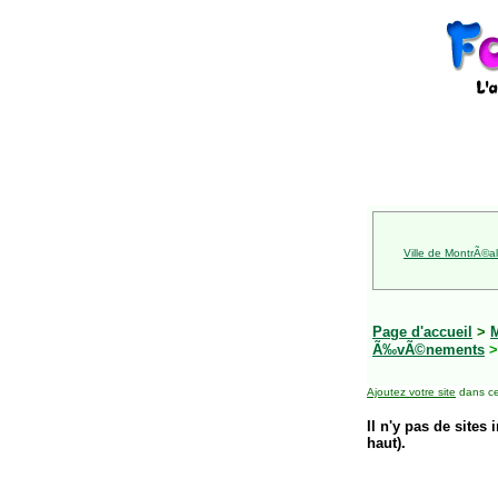
Ville de MontrÃ©al
Page d'accueil
>
Ã‰vÃ©nements
>
Ajoutez votre site
dans ce
Il n'y pas de sites 
haut).