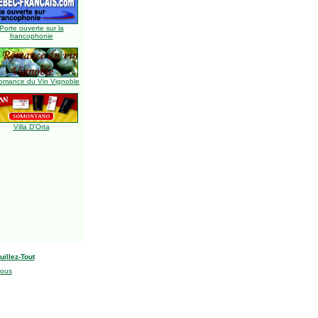
Porte ouverte sur la
francophonie
omance du Vin Vignoble
Villa D'Orta
uillez-Tout
nous