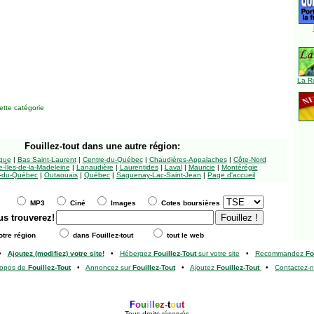
La R
tte catégorie
Fouillez-tout
dans une autre région:
ngue
|
Bas Saint-Laurent
|
Centre-du-Québec
|
Chaudières-Appalaches
|
Côte-Nord
-Îles-de-la-Madeleine
|
Lanaudière
|
Laurentides
|
Laval
|
Mauricie
|
Montérégie
-du-Québec
|
Outaouais
|
Québec
|
Saguenay-Lac-Saint-Jean
|
Page d'accueil
MP3
Ciné
Images
Cotes boursières
us trouverez!
tre région
dans Fouillez-tout
tout le web
•
Ajoutez (modifiez) votre site!
•
Hébergez
Fouillez-Tout
sur votre site
•
Recommandez
Fo
ropos de
Fouillez-Tout
•
Annoncez sur
Fouillez-Tout
•
Ajoutez
Fouillez-Tout
•
Contactez-
F
o
u
i
l
l
e
z
-
t
o
u
t
Tous droits réservés