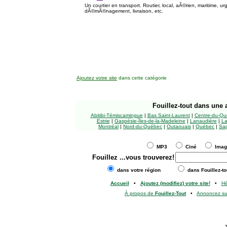
Un courtier en transport. Routier, local, aÃ©rien, maritime, 
dÃ©mÃ©nagement, livraison, etc.
Ajoutez votre site
dans cette catégorie
Fouillez-tout
dans une a
Abitibi-Témiscamingue
|
Bas Saint-Laurent
|
Centre-du-Qu
Estrie
|
Gaspésie-Îles-de-la-Madeleine
|
Lanaudière
|
La
Montréal
|
Nord-du-Québec
|
Outaouais
|
Québec
|
Sag
MP3
Ciné
Ima
Fouillez
...vous trouverez!
dans votre région
dans Fouillez-to
Accueil
•
Ajoutez (modifiez) votre site!
•
H
À propos de
Fouillez-Tout
•
Annoncez s