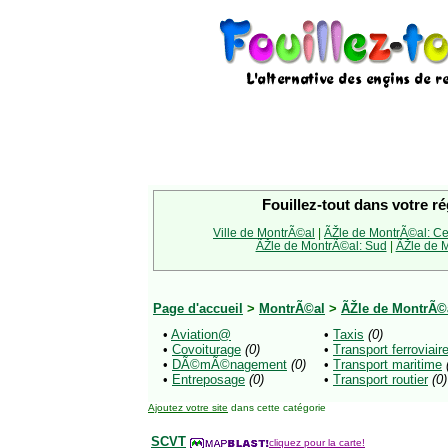
Fouillez-tout dans votre ré
Ville de MontrÃ©al
|
ÃŽle de MontrÃ©al: Ce
ÃŽle de MontrÃ©al: Sud
|
ÃŽle de M
Page d'accueil
>
MontrÃ©al
>
ÃŽle de MontrÃ©
•
Aviation@
•
Taxis
(0)
•
Covoiturage
(0)
•
Transport ferroviair
•
DÃ©mÃ©nagement
(0)
•
Transport maritime
•
Entreposage
(0)
•
Transport routier
(0)
Ajoutez votre site
dans cette catégorie
SCVT
cliquez pour la carte!