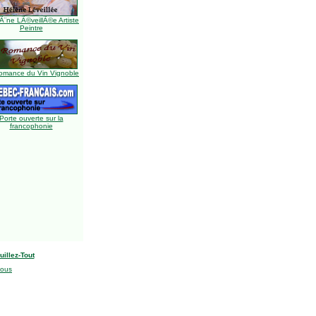
Ã¨ne LÃ©veillÃ©e Artiste
Peintre
omance du Vin Vignoble
Porte ouverte sur la
francophonie
uillez-Tout
nous