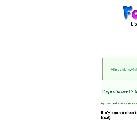
Ville de MontrÃ©al
Page d'accueil
>
Ajoutez votre site
dans ce
Il n'y pas de sites 
haut).