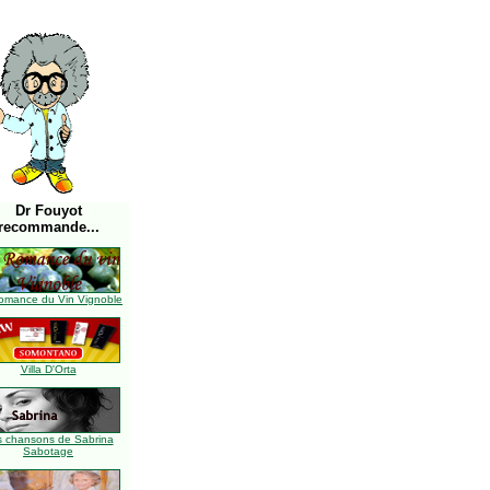
Dr Fouyot
recommande...
omance du Vin Vignoble
Villa D'Orta
s chansons de Sabrina
Sabotage