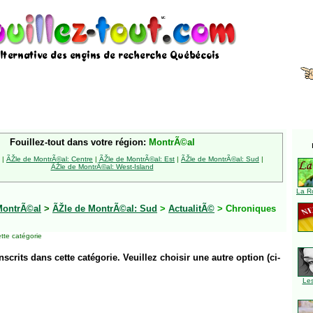
Fouillez-tout dans votre région:
MontrÃ©al
|
ÃŽle de MontrÃ©al: Centre
|
ÃŽle de MontrÃ©al: Est
|
ÃŽle de MontrÃ©al: Sud
|
ÃŽle de MontrÃ©al: West-Island
La R
MontrÃ©al
>
ÃŽle de MontrÃ©al: Sud
>
ActualitÃ©
> Chroniques
tte catégorie
inscrits dans cette catégorie. Veuillez choisir une autre option (ci-
Le