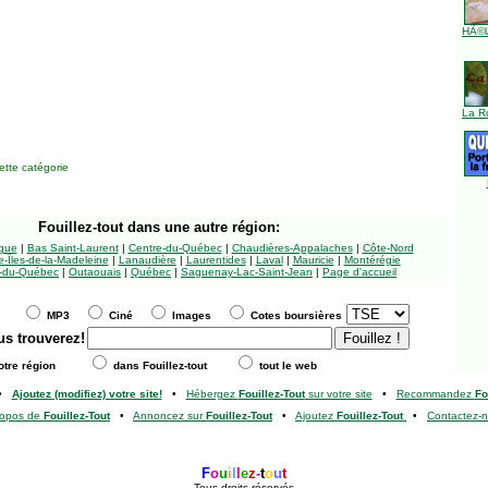
HÃ©l
La R
tte catégorie
Fouillez-tout
dans une autre région:
ngue
|
Bas Saint-Laurent
|
Centre-du-Québec
|
Chaudières-Appalaches
|
Côte-Nord
-Îles-de-la-Madeleine
|
Lanaudière
|
Laurentides
|
Laval
|
Mauricie
|
Montérégie
-du-Québec
|
Outaouais
|
Québec
|
Saguenay-Lac-Saint-Jean
|
Page d'accueil
MP3
Ciné
Images
Cotes boursières
us trouverez!
tre région
dans Fouillez-tout
tout le web
•
Ajoutez (modifiez) votre site!
•
Hébergez
Fouillez-Tout
sur votre site
•
Recommandez
Fo
ropos de
Fouillez-Tout
•
Annoncez sur
Fouillez-Tout
•
Ajoutez
Fouillez-Tout
•
Contactez-
F
o
u
i
l
l
e
z
-
t
o
u
t
Tous droits réservés