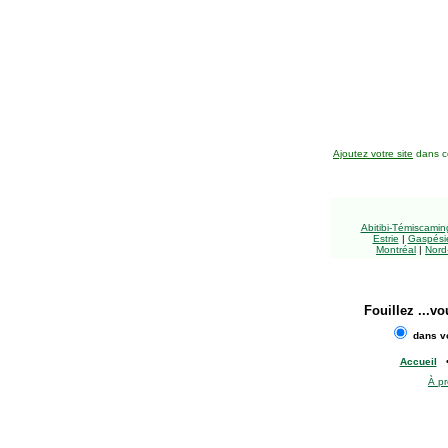
Ajoutez votre site
dans ce
Abitibi-Témiscami
Estrie
|
Gaspésie
Montréal
|
Nord
Fouillez
...vo
dans vo
Accueil
À p