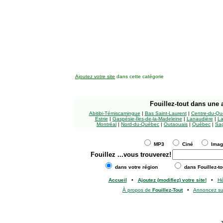
Ajoutez votre site
dans cette catégorie
Fouillez-tout
dans une a
Abitibi-Témiscamingue
|
Bas Saint-Laurent
|
Centre-du-Qu
Estrie
|
Gaspésie-Îles-de-la-Madeleine
|
Lanaudière
|
La
Montréal
|
Nord-du-Québec
|
Outaouais
|
Québec
|
Sag
MP3
Ciné
Ima
Fouillez
...vous trouverez!
dans votre région
dans Fouillez-to
Accueil
•
Ajoutez (modifiez) votre site!
•
H
À propos de
Fouillez-Tout
•
Annoncez s