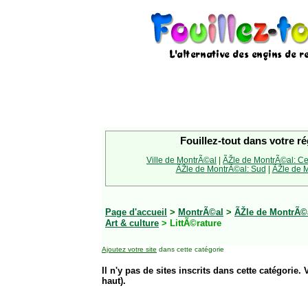
Fouillez-tout dans votre ré
Ville de MontrÃ©al
|
ÃŽle de MontrÃ©al: Ce
ÃŽle de MontrÃ©al: Sud
|
ÃŽle de M
Page d'accueil
>
MontrÃ©al
>
ÃŽle de MontrÃ©
Art & culture
> LittÃ©rature
Ajoutez votre site
dans cette catégorie
Il n'y pas de sites inscrits dans cette catégorie. 
haut).