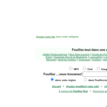
Ajoutez votre site
dans cette catégorie
Fouillez-tout
dans une a
Abitibi-Témiscamingue
|
Bas Saint-Laurent
|
Centre-du-Qu
Estrie
|
Gaspésie-Îles-de-la-Madeleine
|
Lanaudière
|
La
Montréal
|
Nord-du-Québec
|
Outaouais
|
Québec
|
Sag
MP3
Ciné
Ima
Fouillez
...vous trouverez!
dans votre région
dans Fouillez-to
Accueil
•
Ajoutez (modifiez) votre site!
•
H
À propos de
Fouillez-Tout
•
Annoncez s