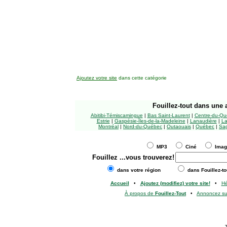
Ajoutez votre site
dans cette catégorie
Fouillez-tout
dans une a
Abitibi-Témiscamingue
|
Bas Saint-Laurent
|
Centre-du-Qu
Estrie
|
Gaspésie-Îles-de-la-Madeleine
|
Lanaudière
|
La
Montréal
|
Nord-du-Québec
|
Outaouais
|
Québec
|
Sag
MP3
Ciné
Ima
Fouillez
...vous trouverez!
dans votre région
dans Fouillez-to
Accueil
•
Ajoutez (modifiez) votre site!
•
H
À propos de
Fouillez-Tout
•
Annoncez s