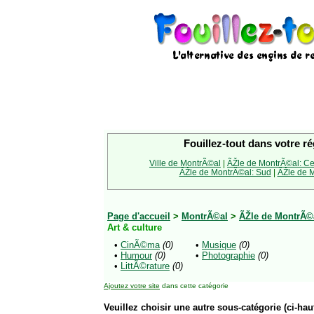
Fouillez-tout dans votre ré
Ville de MontrÃ©al
|
ÃŽle de MontrÃ©al: Ce
ÃŽle de MontrÃ©al: Sud
|
ÃŽle de M
Page d'accueil
>
MontrÃ©al
>
ÃŽle de MontrÃ©
Art & culture
•
CinÃ©ma
(0)
•
Musique
(0)
•
Humour
(0)
•
Photographie
(0)
•
LittÃ©rature
(0)
Ajoutez votre site
dans cette catégorie
Veuillez choisir une autre sous-catégorie (ci-haut