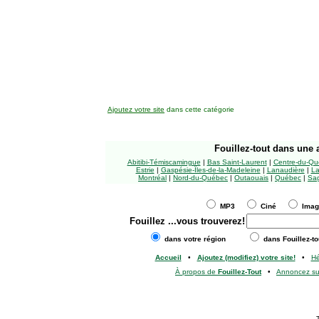
Ajoutez votre site
dans cette catégorie
Fouillez-tout
dans une a
Abitibi-Témiscamingue
|
Bas Saint-Laurent
|
Centre-du-Qu
Estrie
|
Gaspésie-Îles-de-la-Madeleine
|
Lanaudière
|
La
Montréal
|
Nord-du-Québec
|
Outaouais
|
Québec
|
Sag
MP3
Ciné
Ima
Fouillez
...vous trouverez!
dans votre région
dans Fouillez-to
Accueil
•
Ajoutez (modifiez) votre site!
•
H
À propos de
Fouillez-Tout
•
Annoncez s