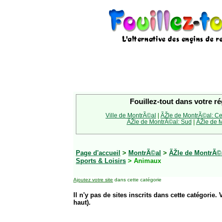
Fouillez-tout dans votre ré
Ville de MontrÃ©al
|
ÃŽle de MontrÃ©al: Ce
ÃŽle de MontrÃ©al: Sud
|
ÃŽle de M
Page d'accueil
>
MontrÃ©al
>
ÃŽle de MontrÃ©
Sports & Loisirs
> Animaux
Ajoutez votre site
dans cette catégorie
Il n'y pas de sites inscrits dans cette catégorie. 
haut).