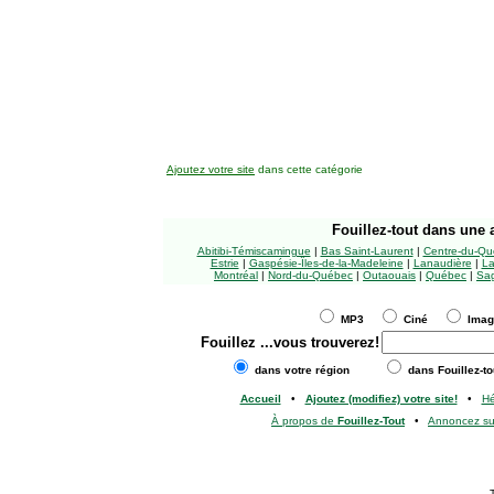
Ajoutez votre site
dans cette catégorie
Fouillez-tout
dans une a
Abitibi-Témiscamingue
|
Bas Saint-Laurent
|
Centre-du-Qu
Estrie
|
Gaspésie-Îles-de-la-Madeleine
|
Lanaudière
|
La
Montréal
|
Nord-du-Québec
|
Outaouais
|
Québec
|
Sag
MP3
Ciné
Ima
Fouillez
...vous trouverez!
dans votre région
dans Fouillez-to
Accueil
•
Ajoutez (modifiez) votre site!
•
H
À propos de
Fouillez-Tout
•
Annoncez s