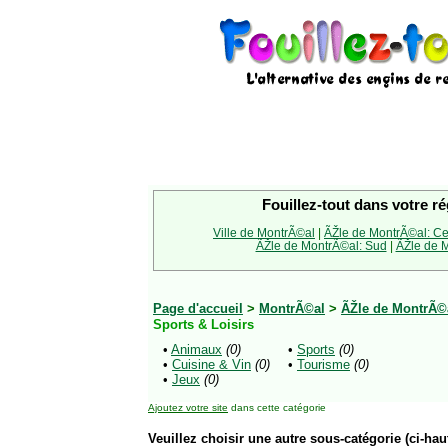
Fouillez-tout dans votre ré
Ville de MontrÃ©al
|
ÃŽle de MontrÃ©al: Ce
ÃŽle de MontrÃ©al: Sud
|
ÃŽle de M
Page d'accueil
>
MontrÃ©al
>
ÃŽle de MontrÃ©
Sports & Loisirs
•
Animaux
(0)
•
Sports
(0)
•
Cuisine & Vin
(0)
•
Tourisme
(0)
•
Jeux
(0)
Ajoutez votre site
dans cette catégorie
Veuillez choisir une autre sous-catégorie (ci-haut