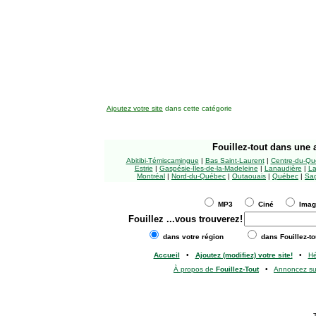
Ajoutez votre site
dans cette catégorie
Fouillez-tout
dans une a
Abitibi-Témiscamingue
|
Bas Saint-Laurent
|
Centre-du-Qu
Estrie
|
Gaspésie-Îles-de-la-Madeleine
|
Lanaudière
|
La
Montréal
|
Nord-du-Québec
|
Outaouais
|
Québec
|
Sag
MP3
Ciné
Ima
Fouillez
...vous trouverez!
dans votre région
dans Fouillez-to
Accueil
•
Ajoutez (modifiez) votre site!
•
H
À propos de
Fouillez-Tout
•
Annoncez s