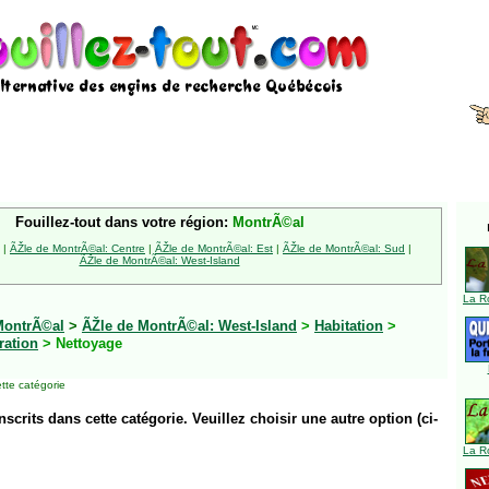
Fouillez-tout dans votre région:
MontrÃ©al
|
ÃŽle de MontrÃ©al: Centre
|
ÃŽle de MontrÃ©al: Est
|
ÃŽle de MontrÃ©al: Sud
|
ÃŽle de MontrÃ©al: West-Island
La R
MontrÃ©al
>
ÃŽle de MontrÃ©al: West-Island
>
Habitation
>
ration
> Nettoyage
tte catégorie
inscrits dans cette catégorie. Veuillez choisir une autre option (ci-
La R