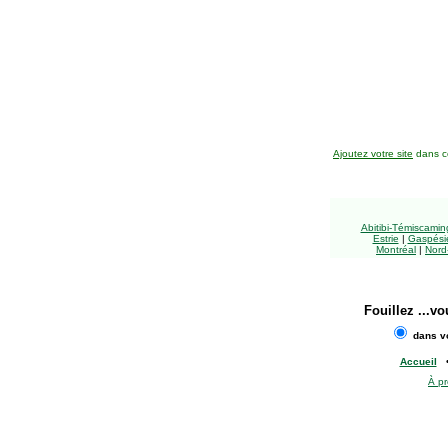
Ajoutez votre site
dans ce
Abitibi-Témiscami
Estrie
|
Gaspésie
Montréal
|
Nord
Fouillez
...vo
dans vo
Accueil
À p