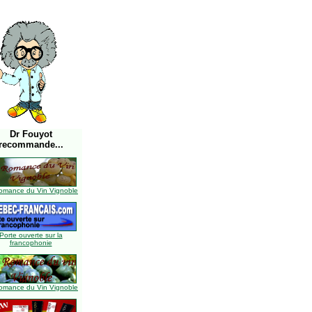
Dr Fouyot
recommande...
omance du Vin Vignoble
Porte ouverte sur la
francophonie
omance du Vin Vignoble