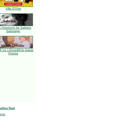
Villa D'Orta
s chansons de Sabrina
Sabotage
Ã¨ne LÃ©veillÃ©e Artiste
Peintre
uillez-Tout
nous