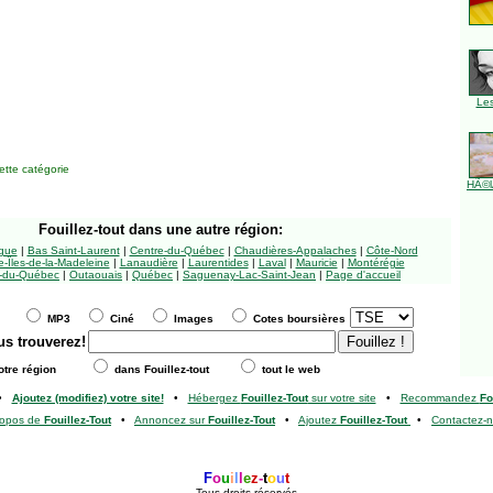
Le
tte catégorie
HÃ©l
Fouillez-tout
dans une autre région:
ngue
|
Bas Saint-Laurent
|
Centre-du-Québec
|
Chaudières-Appalaches
|
Côte-Nord
-Îles-de-la-Madeleine
|
Lanaudière
|
Laurentides
|
Laval
|
Mauricie
|
Montérégie
-du-Québec
|
Outaouais
|
Québec
|
Saguenay-Lac-Saint-Jean
|
Page d'accueil
MP3
Ciné
Images
Cotes boursières
us trouverez!
tre région
dans Fouillez-tout
tout le web
•
Ajoutez (modifiez) votre site!
•
Hébergez
Fouillez-Tout
sur votre site
•
Recommandez
Fo
ropos de
Fouillez-Tout
•
Annoncez sur
Fouillez-Tout
•
Ajoutez
Fouillez-Tout
•
Contactez-
F
o
u
i
l
l
e
z
-
t
o
u
t
Tous droits réservés