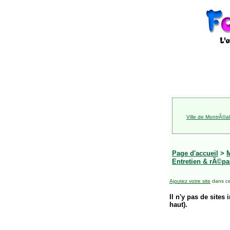
Ville de MontrÃ©al
Page d'accueil
>
Entretien & rÃ©pa
Ajoutez votre site
dans ce
Il n'y pas de sites 
haut).