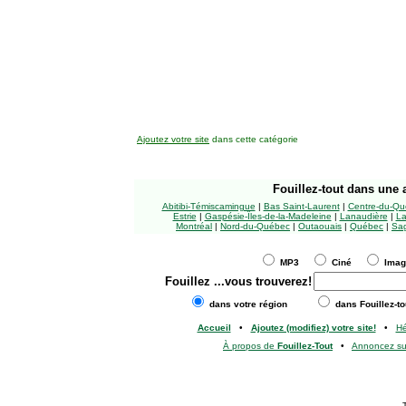
Ajoutez votre site
dans cette catégorie
Fouillez-tout
dans une a
Abitibi-Témiscamingue
|
Bas Saint-Laurent
|
Centre-du-Qu
Estrie
|
Gaspésie-Îles-de-la-Madeleine
|
Lanaudière
|
La
Montréal
|
Nord-du-Québec
|
Outaouais
|
Québec
|
Sag
MP3
Ciné
Ima
Fouillez
...vous trouverez!
dans votre région
dans Fouillez-to
Accueil
•
Ajoutez (modifiez) votre site!
•
H
À propos de
Fouillez-Tout
•
Annoncez s