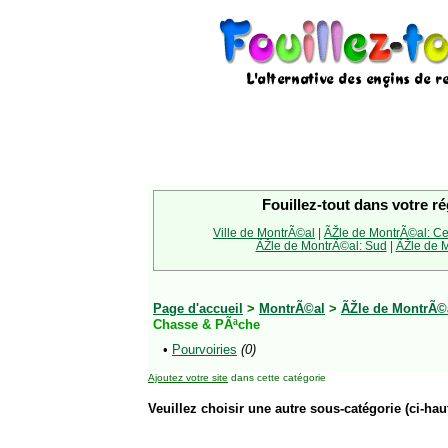
Fouillez-tout dans votre ré
Ville de MontrÃ©al
|
ÃŽle de MontrÃ©al: Ce
ÃŽle de MontrÃ©al: Sud
|
ÃŽle de M
Page d'accueil
>
MontrÃ©al
>
ÃŽle de MontrÃ©a
Chasse & PÃªche
•
Pourvoiries
(0)
Ajoutez votre site
dans cette catégorie
Veuillez choisir une autre sous-catégorie (ci-haut