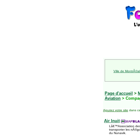
Ville de MontrÃ©al
Page d'accueil
>
Aviation
> Compag
Ajoutez votre site
dans ce
Air Inuit
Lâ€™Association des
transporter les nÃ©go
du Nunavik.