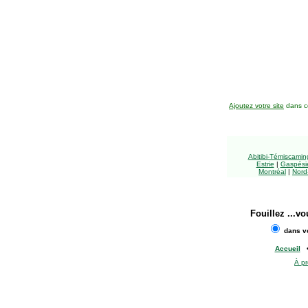
Ajoutez votre site
dans ce
Abitibi-Témiscami
Estrie
|
Gaspésie
Montréal
|
Nord
Fouillez
...vo
dans vo
Accueil
À p