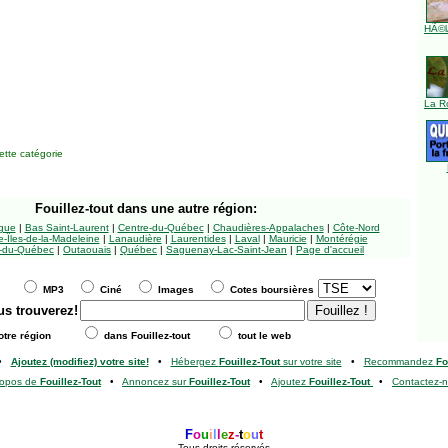
HÃ©l
La R
tte catégorie
Fouillez-tout
dans une autre région:
ngue
|
Bas Saint-Laurent
|
Centre-du-Québec
|
Chaudières-Appalaches
|
Côte-Nord
-Îles-de-la-Madeleine
|
Lanaudière
|
Laurentides
|
Laval
|
Mauricie
|
Montérégie
-du-Québec
|
Outaouais
|
Québec
|
Saguenay-Lac-Saint-Jean
|
Page d'accueil
MP3
Ciné
Images
Cotes boursières
us trouverez!
tre région
dans Fouillez-tout
tout le web
•
Ajoutez (modifiez) votre site!
•
Hébergez
Fouillez-Tout
sur votre site
•
Recommandez
Fo
ropos de
Fouillez-Tout
•
Annoncez sur
Fouillez-Tout
•
Ajoutez
Fouillez-Tout
•
Contactez-
F
o
u
i
l
l
e
z
-
t
o
u
t
Tous droits réservés