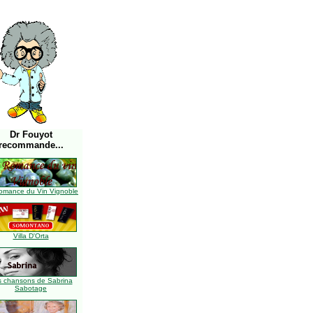
Dr Fouyot
recommande...
omance du Vin Vignoble
Villa D'Orta
s chansons de Sabrina
Sabotage