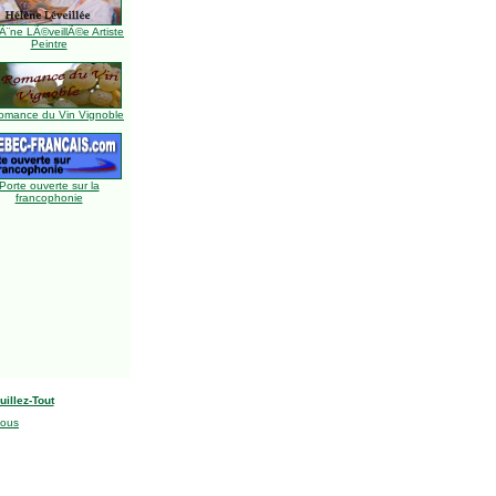
Ã¨ne LÃ©veillÃ©e Artiste
Peintre
omance du Vin Vignoble
Porte ouverte sur la
francophonie
uillez-Tout
nous