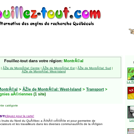
Fouillez-tout dans votre région:
MontrÃ©al
|
ÃŽle de MontrÃ©al: Centre
|
ÃŽle de MontrÃ©al: Est
|
ÃŽle de MontrÃ©al: Sud
|
ÃŽle de MontrÃ©al: West-Island
La R
MontrÃ©al
>
ÃŽle de MontrÃ©al: West-Island
>
Transport
>
nies aÃ©riennes
(1 site)
tte catégorie
cliquez pour la carte!
Le
 Inuits du Nord du QuÃ©bec a Ã©tÃ© crÃ©Ã©e et pour permettre de
ciateurs et les travailleurs dans les diverses communautÃ©s de la rÃ©gion