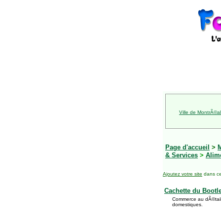
Ville de MontrÃ©al
Page d'accueil
>
& Services
>
Alim
Ajoutez votre site
dans ce
Cachette du Bootle
Commerce au dÃ©tail s
domestiques.