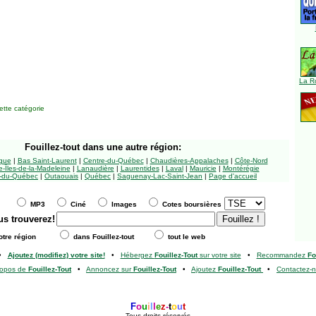
La R
tte catégorie
Fouillez-tout
dans une autre région:
ngue
|
Bas Saint-Laurent
|
Centre-du-Québec
|
Chaudières-Appalaches
|
Côte-Nord
-Îles-de-la-Madeleine
|
Lanaudière
|
Laurentides
|
Laval
|
Mauricie
|
Montérégie
-du-Québec
|
Outaouais
|
Québec
|
Saguenay-Lac-Saint-Jean
|
Page d'accueil
MP3
Ciné
Images
Cotes boursières
us trouverez!
tre région
dans Fouillez-tout
tout le web
•
Ajoutez (modifiez) votre site!
•
Hébergez
Fouillez-Tout
sur votre site
•
Recommandez
Fo
ropos de
Fouillez-Tout
•
Annoncez sur
Fouillez-Tout
•
Ajoutez
Fouillez-Tout
•
Contactez-
F
o
u
i
l
l
e
z
-
t
o
u
t
Tous droits réservés