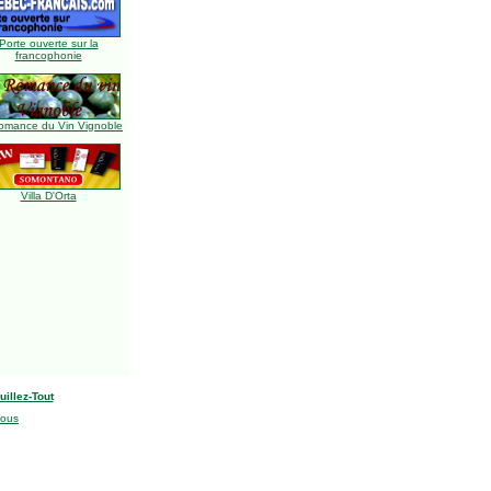
Porte ouverte sur la
francophonie
omance du Vin Vignoble
Villa D'Orta
uillez-Tout
nous