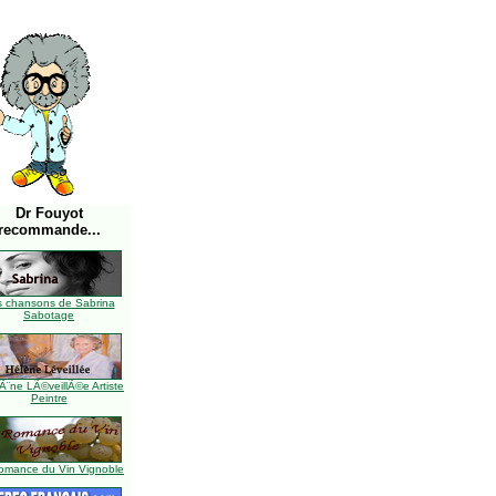
Dr Fouyot
recommande...
s chansons de Sabrina
Sabotage
Ã¨ne LÃ©veillÃ©e Artiste
Peintre
omance du Vin Vignoble