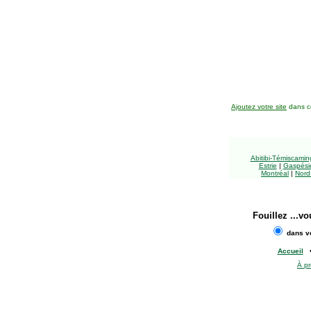
Ajoutez votre site
dans ce
Abitibi-Témiscami
Estrie
|
Gaspésie
Montréal
|
Nord
Fouillez
...vo
dans vo
Accueil
À p