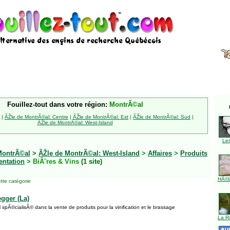
Fouillez-tout dans votre région:
MontrÃ©al
|
ÃŽle de MontrÃ©al: Centre
|
ÃŽle de MontrÃ©al: Est
|
ÃŽle de MontrÃ©al: Sud
|
ÃŽle de MontrÃ©al: West-Island
Le
MontrÃ©al
>
ÃŽle de MontrÃ©al: West-Island
>
Affaires
>
Produits
entation
> BiÃ¨res & Vins
(1 site)
HÃ©l
tte catégorie
gger (La)
pÃ©cialisÃ© dans la vente de produits pour la vinification et le brassage
La R