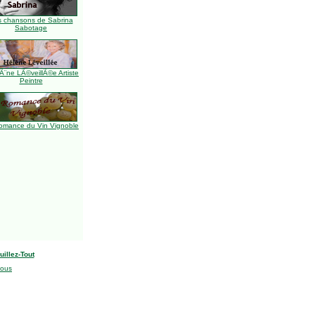
s chansons de Sabrina
Sabotage
Ã¨ne LÃ©veillÃ©e Artiste
Peintre
omance du Vin Vignoble
uillez-Tout
nous