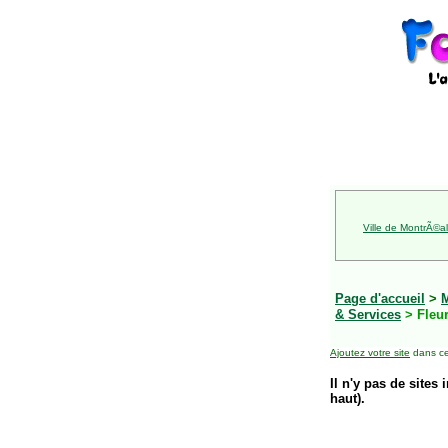
Ville de MontrÃ©al
Page d'accueil
>
& Services
> Fleur
Ajoutez votre site
dans ce
Il n'y pas de sites 
haut).