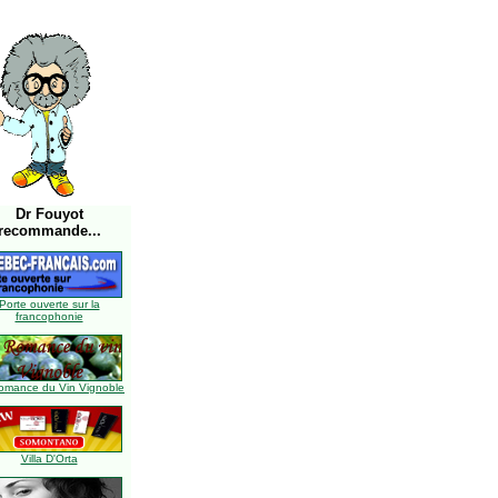
Dr Fouyot
recommande...
Porte ouverte sur la
francophonie
omance du Vin Vignoble
Villa D'Orta