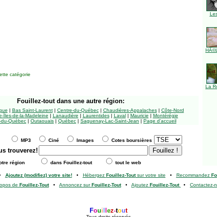
Le
HÃ©l
tte catégorie
La R
Fouillez-tout
dans une autre région:
ngue
|
Bas Saint-Laurent
|
Centre-du-Québec
|
Chaudières-Appalaches
|
Côte-Nord
-Îles-de-la-Madeleine
|
Lanaudière
|
Laurentides
|
Laval
|
Mauricie
|
Montérégie
-du-Québec
|
Outaouais
|
Québec
|
Saguenay-Lac-Saint-Jean
|
Page d'accueil
MP3
Ciné
Images
Cotes boursières
us trouverez!
tre région
dans Fouillez-tout
tout le web
•
Ajoutez (modifiez) votre site!
•
Hébergez
Fouillez-Tout
sur votre site
•
Recommandez
Fo
ropos de
Fouillez-Tout
•
Annoncez sur
Fouillez-Tout
•
Ajoutez
Fouillez-Tout
•
Contactez-
F
o
u
i
l
l
e
z
-
t
o
u
t
Tous droits réservés