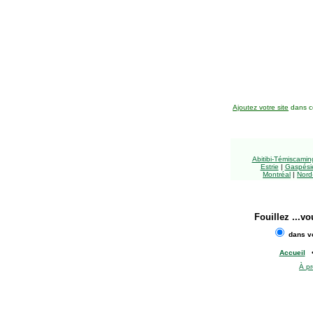
Ajoutez votre site
dans ce
Abitibi-Témiscami
Estrie
|
Gaspésie
Montréal
|
Nord
Fouillez
...vo
dans vo
Accueil
À p