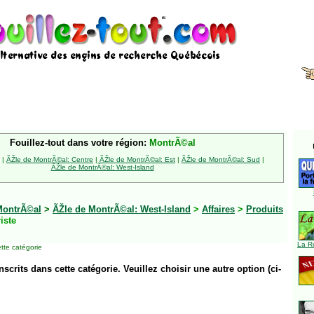
Fouillez-tout dans votre région:
MontrÃ©al
|
ÃŽle de MontrÃ©al: Centre
|
ÃŽle de MontrÃ©al: Est
|
ÃŽle de MontrÃ©al: Sud
|
ÃŽle de MontrÃ©al: West-Island
MontrÃ©al
>
ÃŽle de MontrÃ©al: West-Island
>
Affaires
>
Produits
iste
La R
tte catégorie
inscrits dans cette catégorie. Veuillez choisir une autre option (ci-