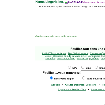
Hanna Lingerie inc.
cliquez pour la carte
Une entreprise spÃ©cialisÃ©e dans le design et la confection
Ajoutez votre site
dans cette catégorie
Fouillez-tout
dans une a
Abitibi-Témiscamingue
|
Bas Saint-Laurent
|
Centre-du-Qu
Estrie
|
Gaspésie-Îles-de-la-Madeleine
|
Lanaudière
|
La
Montréal
|
Nord-du-Québec
|
Outaouais
|
Québec
|
Sag
MP3
Ciné
Ima
Fouillez
...vous trouverez!
dans votre région
dans Fouillez-to
Accueil
•
Ajoutez (modifiez) votre site!
•
H
À propos de
Fouillez-Tout
•
Annoncez s