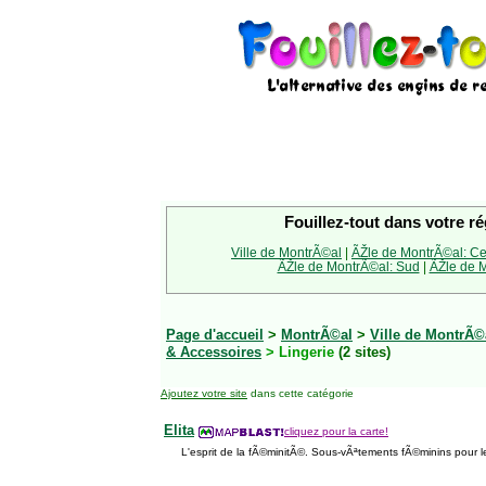
Fouillez-tout dans votre ré
Ville de MontrÃ©al
|
ÃŽle de MontrÃ©al: Ce
ÃŽle de MontrÃ©al: Sud
|
ÃŽle de M
Page d'accueil
>
MontrÃ©al
>
Ville de MontrÃ©
& Accessoires
> Lingerie
(2 sites)
Ajoutez votre site
dans cette catégorie
Elita
cliquez pour la carte!
L'esprit de la fÃ©minitÃ©. Sous-vÃªtements fÃ©minins pour le