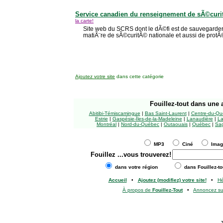
Service canadien du renseignement de sÃ©cur
la carte!
Site web du SCRS dont le dÃ©fi est de sauvegarder
matiÃ¨re de sÃ©curitÃ© nationale et aussi de protÃ
Ajoutez votre site
dans cette catégorie
Fouillez-tout
dans une a
Abitibi-Témiscamingue
|
Bas Saint-Laurent
|
Centre-du-Qu
Estrie
|
Gaspésie-Îles-de-la-Madeleine
|
Lanaudière
|
La
Montréal
|
Nord-du-Québec
|
Outaouais
|
Québec
|
Sag
MP3
Ciné
Ima
Fouillez
...vous trouverez!
dans votre région
dans Fouillez-to
Accueil
•
Ajoutez (modifiez) votre site!
•
H
À propos de
Fouillez-Tout
•
Annoncez s