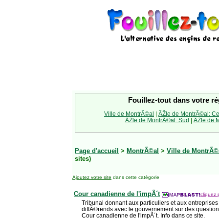
Fouillez-tout dans votre ré
Ville de MontrÃ©al
|
ÃŽle de MontrÃ©al: Ce
ÃŽle de MontrÃ©al: Sud
|
ÃŽle de M
Page d'accueil
>
MontrÃ©al
>
Ville de MontrÃ©
sites)
Ajoutez votre site
dans cette catégorie
Cour canadienne de l'impÃ´t
cliquez 
Tribunal donnant aux particuliers et aux entreprise
diffÃ©rends avec le gouvernement sur des questions
Cour canadienne de l'impÃ´t. Info dans ce site.