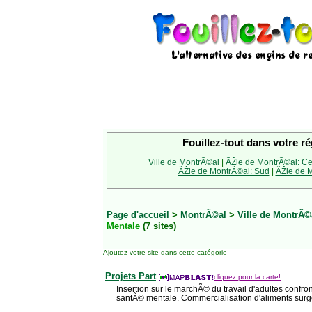
Fouillez-tout dans votre ré
Ville de MontrÃ©al
|
ÃŽle de MontrÃ©al: Ce
ÃŽle de MontrÃ©al: Sud
|
ÃŽle de M
Page d'accueil
>
MontrÃ©al
>
Ville de MontrÃ©
Mentale
(7 sites)
Ajoutez votre site
dans cette catégorie
Projets Part
cliquez pour la carte!
Insertion sur le marchÃ© du travail d'adultes conf
santÃ© mentale. Commercialisation d'aliments sur