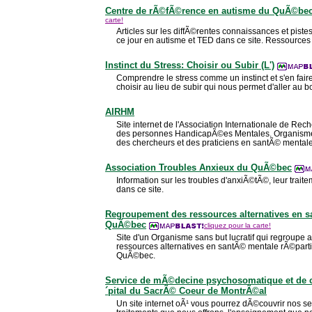
Centre de rÃ©fÃ©rence en autisme du QuÃ©be
carte!
Articles sur les diffÃ©rentes connaissances et pis
ce jour en autisme et TED dans ce site. Ressources 
Instinct du Stress: Choisir ou Subir (L')
Comprendre le stress comme un instinct et s'en faire 
choisir au lieu de subir qui nous permet d'aller au bo
AIRHM
Site internet de l'Association Internationale de Rec
des personnes HandicapÃ©es Mentales. Organisme 
des chercheurs et des praticiens en santÃ© mentale
Association Troubles Anxieux du QuÃ©bec
Information sur les troubles d'anxiÃ©tÃ©, leur traite
dans ce site.
Regroupement des ressources alternatives en 
QuÃ©bec
cliquez pour la carte!
Site d'un Organisme sans but lucratif qui regroupe
ressources alternatives en santÃ© mentale rÃ©parties
QuÃ©bec.
Service de mÃ©decine psychosomatique et de co
´pital du SacrÃ© Coeur de MontrÃ©al
Un site internet oÃ¹ vous pourrez dÃ©couvrir nos ser