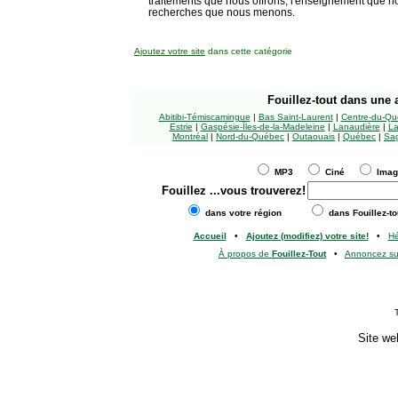
traitements que nous offrons, l'enseignement que n
recherches que nous menons.
Ajoutez votre site
dans cette catégorie
Fouillez-tout
dans une a
Abitibi-Témiscamingue
|
Bas Saint-Laurent
|
Centre-du-Qu
Estrie
|
Gaspésie-Îles-de-la-Madeleine
|
Lanaudière
|
La
Montréal
|
Nord-du-Québec
|
Outaouais
|
Québec
|
Sag
MP3
Ciné
Ima
Fouillez
...vous trouverez!
dans votre région
dans Fouillez-to
Accueil
•
Ajoutez (modifiez) votre site!
•
H
À propos de
Fouillez-Tout
•
Annoncez s
Site we