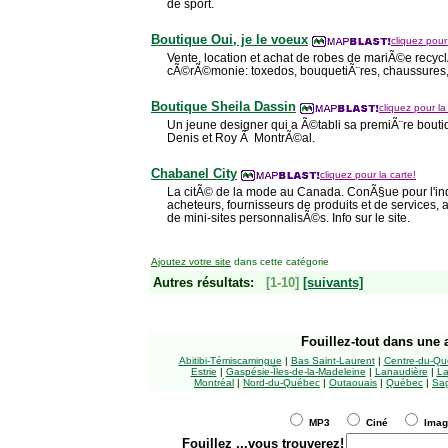
de sport.
Boutique Oui, je le voeux
cliquez pour 
Vente, location et achat de robes de mariÃ©e recyc
cÃ©rÃ©monie: toxedos, bouquetiÃ¨res, chaussures, b
Boutique Sheila Dassin
cliquez pour la
Un jeune designer qui a Ã©tabli sa premiÃ¨re bouti
Denis et Roy Ã MontrÃ©al.
Chabanel City
cliquez pour la carte!
La citÃ© de la mode au Canada. ConÃ§ue pour l'ind
acheteurs, fournisseurs de produits et de services
de mini-sites personnalisÃ©s. Info sur le site.
Ajoutez votre site
dans cette catégorie
Autres résultats:
[1-10]
[suivants]
Fouillez-tout
dans une a
Abitibi-Témiscamingue
|
Bas Saint-Laurent
|
Centre-du-Qu
Estrie
|
Gaspésie-Îles-de-la-Madeleine
|
Lanaudière
|
La
Montréal
|
Nord-du-Québec
|
Outaouais
|
Québec
|
Sag
MP3
Ciné
Ima
Fouillez
...vous trouverez!