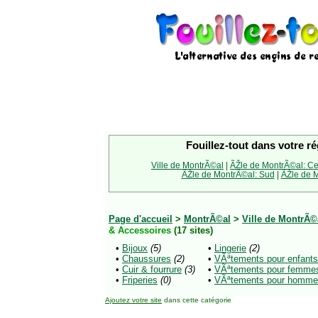
Fouillez-tout dans votre ré
Ville de MontrÃ©al
|
ÃŽle de MontrÃ©al: Ce
ÃŽle de MontrÃ©al: Sud
|
ÃŽle de M
Page d'accueil
>
MontrÃ©al
>
Ville de MontrÃ©
& Accessoires
(17 sites)
•
Bijoux
(5)
•
Lingerie
(2)
•
Chaussures
(2)
•
VÃªtements pour enfants
•
Cuir & fourrure
(3)
•
VÃªtements pour femme
•
Friperies
(0)
•
VÃªtements pour homm
Ajoutez votre site
dans cette catégorie