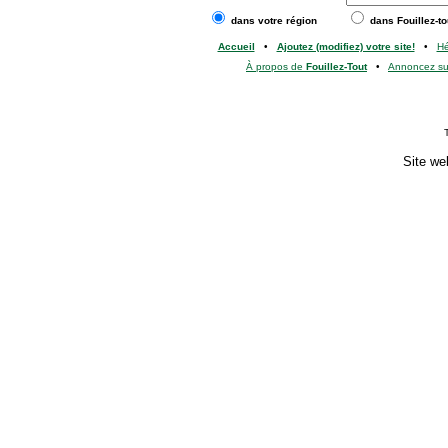
dans votre région
dans Fouillez-to
Accueil
•
Ajoutez (modifiez) votre site!
•
H
À propos de
Fouillez-Tout
•
Annoncez s
Site we