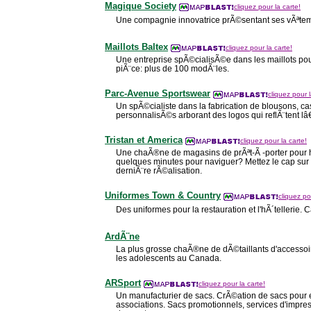
Magique Society
cliquez pour la carte!
Une compagnie innovatrice prÃ©sentant ses vÃªtem
Maillots Baltex
cliquez pour la carte!
Une entreprise spÃ©cialisÃ©e dans les maillots pou
piÃ¨ce: plus de 100 modÃ¨les.
Parc-Avenue Sportswear
cliquez pour l
Un spÃ©cialiste dans la fabrication de blousons, ca
personnalisÃ©s arborant des logos qui reflÃ¨tent l
Tristan et America
cliquez pour la carte!
Une chaÃ®ne de magasins de prÃªt-Ã -porter pour
quelques minutes pour naviguer? Mettez le cap sur 
derniÃ¨re rÃ©alisation.
Uniformes Town & Country
cliquez po
Des uniformes pour la restauration et l'hÃ´tellerie. 
ArdÃ¨ne
La plus grosse chaÃ®ne de dÃ©taillants d'accessoi
les adolescents au Canada.
ARSport
cliquez pour la carte!
Un manufacturier de sacs. CrÃ©ation de sacs pour e
associations. Sacs promotionnels, services d'impres