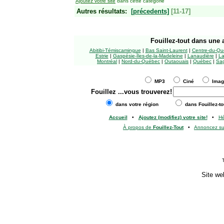
Ajoutez votre site
dans cette catégorie
Autres résultats:
[précedents]
[11-17]
Fouillez-tout
dans une a
Abitibi-Témiscamingue
|
Bas Saint-Laurent
|
Centre-du-Qu
Estrie
|
Gaspésie-Îles-de-la-Madeleine
|
Lanaudière
|
La
Montréal
|
Nord-du-Québec
|
Outaouais
|
Québec
|
Sag
MP3
Ciné
Ima
Fouillez
...vous trouverez!
dans votre région
dans Fouillez-to
Accueil
•
Ajoutez (modifiez) votre site!
•
H
À propos de
Fouillez-Tout
•
Annoncez s
Site we