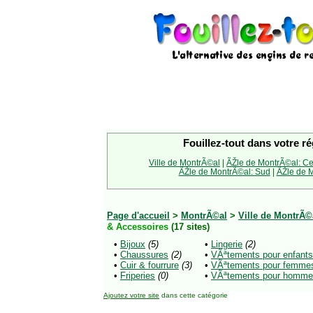
Fouillez-tout dans votre ré
Ville de MontrÃ©al
|
ÃŽle de MontrÃ©al: Ce
ÃŽle de MontrÃ©al: Sud
|
ÃŽle de M
Page d'accueil
>
MontrÃ©al
>
Ville de MontrÃ©
& Accessoires
(17 sites)
•
Bijoux
(5)
•
Lingerie
(2)
•
Chaussures
(2)
•
VÃªtements pour enfants
•
Cuir & fourrure
(3)
•
VÃªtements pour femme
•
Friperies
(0)
•
VÃªtements pour homm
Ajoutez votre site
dans cette catégorie