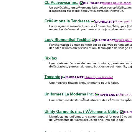
CL Activewear inc.
cliquez pour la carte!
Un spÃ©cialiste en vÃªtements faits selon vos spÃ©cification
d'impression sur textile appelÃ© sublimation thermique.
CrÃ©ations la Tendresse
cliquez pour 
Un designer et manufacturier de vÃªtements d'Ã©quipes (habi
un service clef-en-main pour tous vos projets. Vous avez de
Lucy Blumenthal Textiles
cliquez pour 
PrÃ©sentation de mon portfolio sur ce site web portant sur la
des sites reliÃ©s aux textiles et aux techniques de tissage et 
RixRax
Une boutique d'articles de couture: boutons, garnitures, rub
dÃ©coratives, plumes, aigrettes, boucles de ceinture, fils, aigu
Traconic
cliquez pour la carte!
Une nouvelle fixation antidÃ©rapante pour le talon.
Uniformes La Moderna inc.
cliquez po
Une entreprise de MontrÃ©al fabricant des vÃªtements spÃ©c
Utility Garments inc. / VÃªtements Utility
Manufacturing uniforms and career apparel for over 60 years.
de vÃªtements de travail depuis 60 ans. Info sur le site.