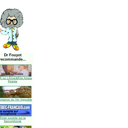
Dr Fouyot
recommande...
Ã¨ne LÃ©veillÃ©e Artiste
Peintre
omance du Vin Vignoble
Porte ouverte sur la
francophonie