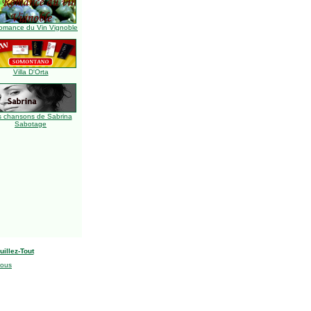
omance du Vin Vignoble
Villa D'Orta
s chansons de Sabrina
Sabotage
uillez-Tout
nous