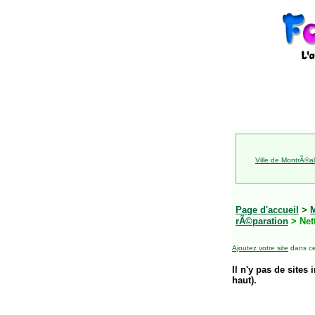
Ville de MontrÃ©al
Page d'accueil
>
rÃ©paration
> Net
Ajoutez votre site
dans ce
Il n'y pas de sites 
haut).