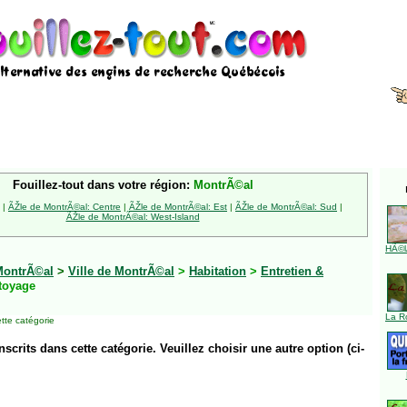
Fouillez-tout dans votre région:
MontrÃ©al
|
ÃŽle de MontrÃ©al: Centre
|
ÃŽle de MontrÃ©al: Est
|
ÃŽle de MontrÃ©al: Sud
|
ÃŽle de MontrÃ©al: West-Island
HÃ©l
MontrÃ©al
>
Ville de MontrÃ©al
>
Habitation
>
Entretien &
toyage
La R
tte catégorie
inscrits dans cette catégorie. Veuillez choisir une autre option (ci-