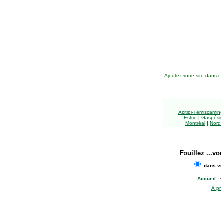
Ajoutez votre site
dans ce
Abitibi-Témiscami
Estrie
|
Gaspésie
Montréal
|
Nord
Fouillez
...vo
dans vo
Accueil
À p