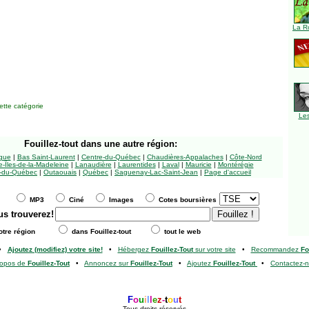
La R
tte catégorie
Le
Fouillez-tout
dans une autre région:
ngue
|
Bas Saint-Laurent
|
Centre-du-Québec
|
Chaudières-Appalaches
|
Côte-Nord
-Îles-de-la-Madeleine
|
Lanaudière
|
Laurentides
|
Laval
|
Mauricie
|
Montérégie
-du-Québec
|
Outaouais
|
Québec
|
Saguenay-Lac-Saint-Jean
|
Page d'accueil
MP3
Ciné
Images
Cotes boursières
us trouverez!
tre région
dans Fouillez-tout
tout le web
•
Ajoutez (modifiez) votre site!
•
Hébergez
Fouillez-Tout
sur votre site
•
Recommandez
Fo
ropos de
Fouillez-Tout
•
Annoncez sur
Fouillez-Tout
•
Ajoutez
Fouillez-Tout
•
Contactez-
F
o
u
i
l
l
e
z
-
t
o
u
t
Tous droits réservés