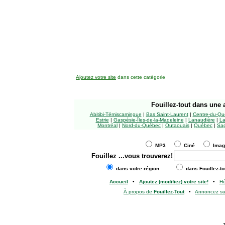
Ajoutez votre site
dans cette catégorie
Fouillez-tout
dans une a
Abitibi-Témiscamingue
|
Bas Saint-Laurent
|
Centre-du-Qu
Estrie
|
Gaspésie-Îles-de-la-Madeleine
|
Lanaudière
|
La
Montréal
|
Nord-du-Québec
|
Outaouais
|
Québec
|
Sag
MP3
Ciné
Ima
Fouillez
...vous trouverez!
dans votre région
dans Fouillez-to
Accueil
•
Ajoutez (modifiez) votre site!
•
H
À propos de
Fouillez-Tout
•
Annoncez s