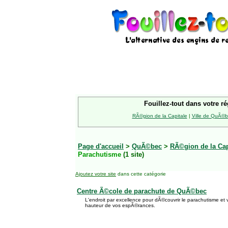
Fouillez-tout dans votre ré
RÃ©gion de la Capitale
|
Ville de QuÃ©
Page d'accueil
>
QuÃ©bec
>
RÃ©gion de la Cap
Parachutisme
(1 site)
Ajoutez votre site
dans cette catégorie
Centre Ã©cole de parachute de QuÃ©bec
L'endroit par excellence pour dÃ©couvrir le parachutisme et 
hauteur de vos espÃ©rances.