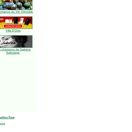
omance du Vin Vignoble
Villa D'Orta
s chansons de Sabrina
Sabotage
uillez-Tout
nous