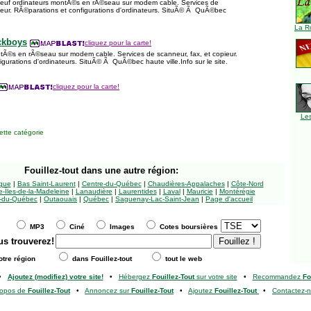
uf ordinateurs montÃ©s en rÃ©seau sur modem cable. Services de
pieur. RÃ©parations et configurations d'ordinateurs. SituÃ© Ã QuÃ©bec
La R
ckboys
cliquez pour la carte!
tÃ©s en rÃ©seau sur modem cable. Services de scanneur, fax, et copieur.
gurations d'ordinateurs. SituÃ© Ã QuÃ©bec haute ville.Info sur le site.
cliquez pour la carte!
Le
tte catégorie
Fouillez-tout
dans une autre région:
ngue
|
Bas Saint-Laurent
|
Centre-du-Québec
|
Chaudières-Appalaches
|
Côte-Nord
-Îles-de-la-Madeleine
|
Lanaudière
|
Laurentides
|
Laval
|
Mauricie
|
Montérégie
-du-Québec
|
Outaouais
|
Québec
|
Saguenay-Lac-Saint-Jean
|
Page d'accueil
MP3
Ciné
Images
Cotes boursières
us trouverez!
tre région
dans Fouillez-tout
tout le web
•
Ajoutez (modifiez) votre site!
•
Hébergez
Fouillez-Tout
sur votre site
•
Recommandez
Fo
ropos de
Fouillez-Tout
•
Annoncez sur
Fouillez-Tout
•
Ajoutez
Fouillez-Tout
•
Contactez-