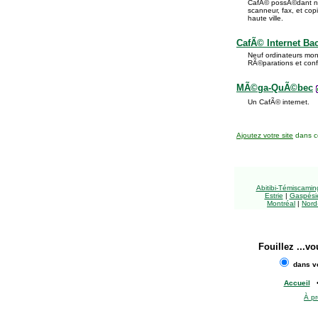
CafÃ© possÃ©dant ne
scanneur, fax, et co
haute ville.
CafÃ© Internet Ba
Neuf ordinateurs mon
RÃ©parations et confi
MÃ©ga-QuÃ©bec
Un CafÃ© internet.
Ajoutez votre site
dans ce
Abitibi-Témiscami
Estrie
|
Gaspésie
Montréal
|
Nord
Fouillez
...vo
dans vo
Accueil
À p