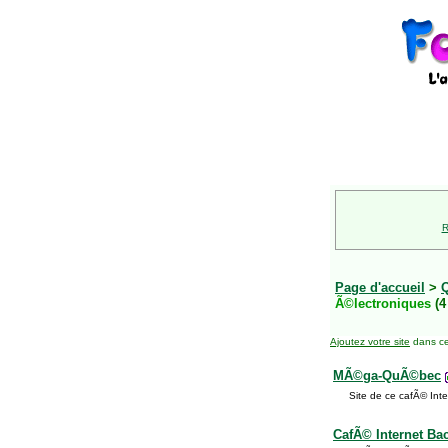
R
Page d'accueil
>
Ã©lectroniques
(4
Ajoutez votre site
dans ce
MÃ©ga-QuÃ©bec
Site de ce cafÃ© Inte
CafÃ© Internet Ba