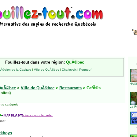
Fouillez-tout dans votre région:
QuÃ©bec
Ã©gion de la Capitale
|
Ville de QuÃ©bec
|
Charlevoix
|
Portneuf
HÃ©l
QuÃ©bec
>
Ville de QuÃ©bec
>
Restaurants
> CafÃ©s
 sites)
tte catégorie
La R
cliquez pour la carte!
rnet.
ckboys