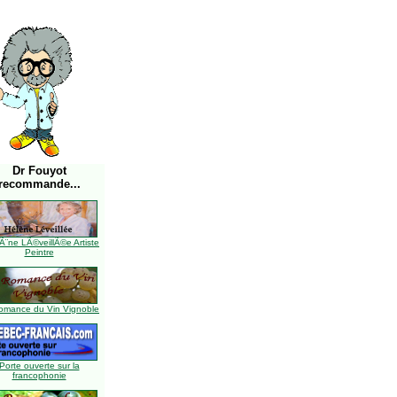
Dr Fouyot
recommande...
Ã¨ne LÃ©veillÃ©e Artiste
Peintre
omance du Vin Vignoble
Porte ouverte sur la
francophonie