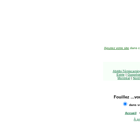
Ajoutez votre site
dans ce
Abitibi-Témiscami
Estrie
|
Gaspésie
Montréal
|
Nord
Fouillez
...vo
dans vo
Accueil
À p