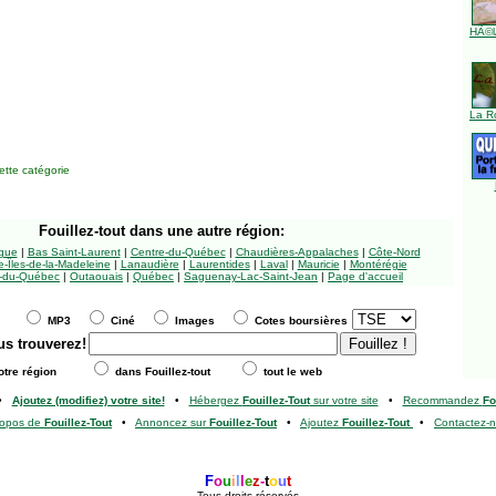
HÃ©l
La R
tte catégorie
Fouillez-tout
dans une autre région:
ngue
|
Bas Saint-Laurent
|
Centre-du-Québec
|
Chaudières-Appalaches
|
Côte-Nord
-Îles-de-la-Madeleine
|
Lanaudière
|
Laurentides
|
Laval
|
Mauricie
|
Montérégie
-du-Québec
|
Outaouais
|
Québec
|
Saguenay-Lac-Saint-Jean
|
Page d'accueil
MP3
Ciné
Images
Cotes boursières
us trouverez!
tre région
dans Fouillez-tout
tout le web
•
Ajoutez (modifiez) votre site!
•
Hébergez
Fouillez-Tout
sur votre site
•
Recommandez
Fo
ropos de
Fouillez-Tout
•
Annoncez sur
Fouillez-Tout
•
Ajoutez
Fouillez-Tout
•
Contactez-
F
o
u
i
l
l
e
z
-
t
o
u
t
Tous droits réservés