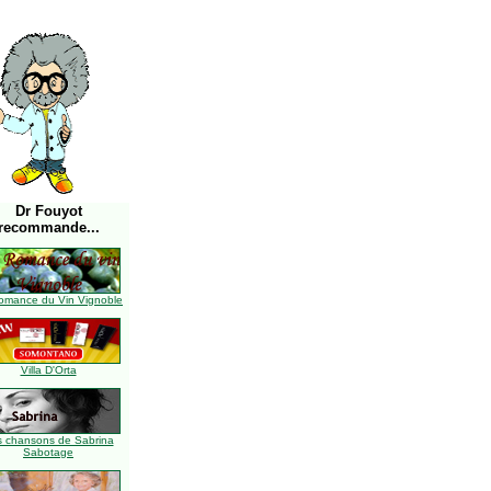
Dr Fouyot
recommande...
omance du Vin Vignoble
Villa D'Orta
s chansons de Sabrina
Sabotage