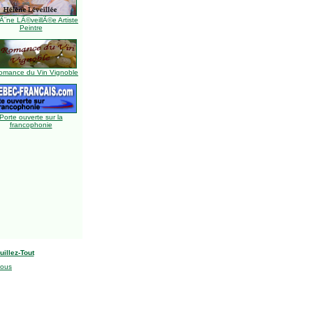
Ã¨ne LÃ©veillÃ©e Artiste
Peintre
omance du Vin Vignoble
Porte ouverte sur la
francophonie
uillez-Tout
nous