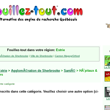
Fouillez-tout dans votre région:
Estrie
Ã©ration de Sherbrooke
|
Ville de Sherbrooke
|
Canton Magog/Orford
La R
strie
>
AgglomÃ©ration de Sherbrooke
>
SantÃ©
> HÃ´pitaux &
rs
tte catégorie
inscrits dans cette catégorie. Veuillez choisir une autre option (ci-
Le