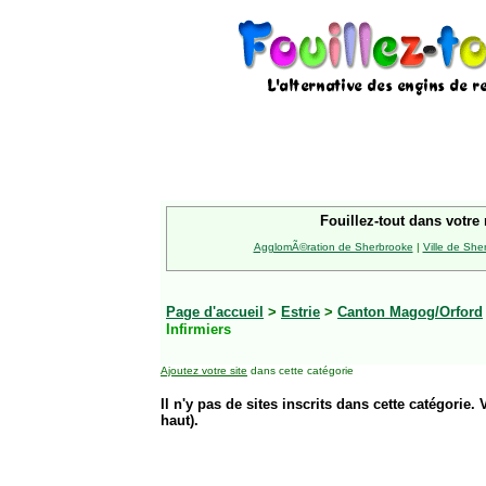
Fouillez-tout dans votre 
AgglomÃ©ration de Sherbrooke
|
Ville de She
Page d'accueil
>
Estrie
>
Canton Magog/Orford
Infirmiers
Ajoutez votre site
dans cette catégorie
Il n'y pas de sites inscrits dans cette catégorie. 
haut).