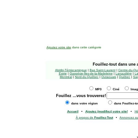
Ajoutez votre site
dans cette catégorie
Fouillez-tout
dans une a
Abitibi-Témiscamingue
|
Bas Saint-Laurent
|
Centre-du-Qu
Estrie
|
Gaspésie-Îles-de-la-Madeleine
|
Lanaudière
|
La
Montréal
|
Nord-du-Québec
|
Outaouais
|
Québec
|
Sag
MP3
Ciné
Ima
Fouillez
...vous trouverez!
dans votre région
dans Fouillez-to
Accueil
•
Ajoutez (modifiez) votre site!
•
H
À propos de
Fouillez-Tout
•
Annoncez s