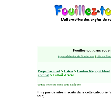
Fouillez-tout dans votre 
AgglomÃ©ration de Sherbrooke
|
Ville de She
Page d'accueil
>
Estrie
>
Canton Magog/Orford
combat
> LutteÂ & WWF
Ajoutez votre site
dans cette catégorie
Il n'y pas de sites inscrits dans cette catégorie. 
haut).