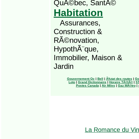
QuÃ©bec, SantÃ©
Habitation
Assurances,
Construction &
RÃ©novation,
HypothÃ¨que,
Immobilier, Maison &
Jardin
Gouvernement Qc
|
Bell
|
Ã‰tat des routes
|
Go
Loto
|
Grand Dictionnaire
|
Horaire TÃ©lÃ©
|
S
Postes Canada
|
Air Miles
|
Gaz MÃ©tro
|
La Romance du Vi