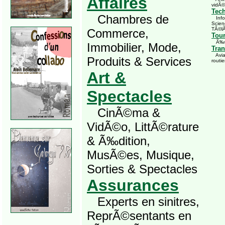
Affaires
vidÃ©
Tec
Chambres de
Infor
Scien
TÃ©l
Commerce,
Tou
Ã‰vÃ
Immobilier, Mode,
Tran
Avia
Produits & Services
routie
Art &
Spectacles
CinÃ©ma &
VidÃ©o, LittÃ©rature
& Ã‰dition,
MusÃ©es, Musique,
Sorties & Spectacles
Assurances
Experts en sinitres,
ReprÃ©sentants en