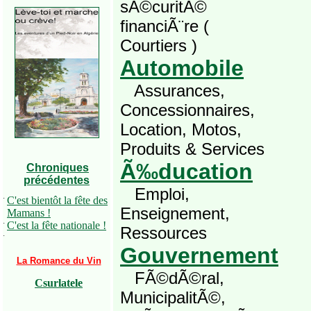
sÃ©curitÃ©
financiÃ¨re (
Courtiers )
Automobile
Assurances,
Concessionnaires,
Location, Motos,
Produits & Services
Ã‰ducation
Chroniques
précédentes
Emploi,
·
C'est bientôt la fête des
Enseignement,
Mamans !
·
C'est la fête nationale !
Ressources
·
Gouvernement
La Romance du Vin
FÃ©dÃ©ral,
Csurlatele
MunicipalitÃ©,