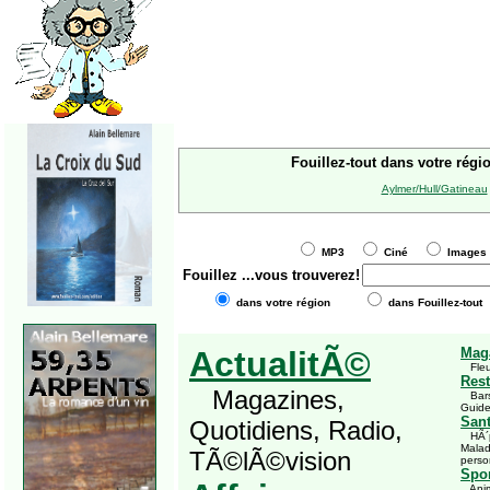
Fouillez-tout dans votre régi
Aylmer/Hull/Gatineau
MP3
Ciné
Imag
Fouillez
...vous trouverez!
dans votre région
dans Fouillez-tout
ActualitÃ©
Mag
Fleu
Rest
Magazines,
Bars,
Guid
San
Quotidiens, Radio,
HÃ´pi
Malad
TÃ©lÃ©vision
perso
Spor
Anima