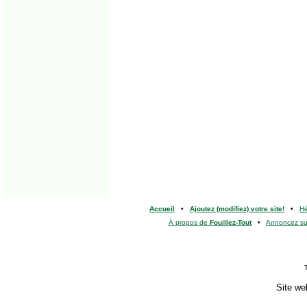
Accueil
•
Ajoutez (modifiez) votre site!
•
H
À propos de
Fouillez-Tout
•
Annoncez s
Site we