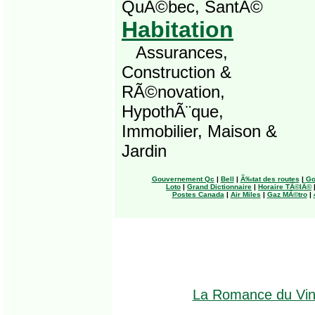
QuÃ©bec, SantÃ©
Habitation
Assurances,
Construction &
RÃ©novation,
HypothÃ¨que,
Immobilier, Maison &
Jardin
Gouvernement Qc
|
Bell
|
Ã‰tat des routes
|
Go
Loto
|
Grand Dictionnaire
|
Horaire TÃ©lÃ©
Postes Canada
|
Air Miles
|
Gaz MÃ©tro
|
La Romance du Vi