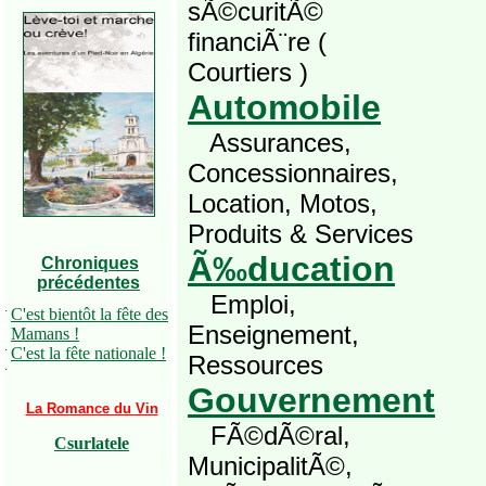
sÃ©curitÃ©
financiÃ¨re (
Courtiers )
Automobile
Assurances,
Concessionnaires,
Location, Motos,
Produits & Services
Ã‰ducation
Chroniques
précédentes
Emploi,
·
C'est bientôt la fête des
Enseignement,
Mamans !
·
C'est la fête nationale !
Ressources
·
Gouvernement
La Romance du Vin
FÃ©dÃ©ral,
Csurlatele
MunicipalitÃ©,