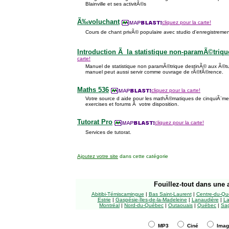
Blainville et ses activitÃ©s
Ã‰voluchant
cliquez pour la carte!
Cours de chant privÃ© populaire avec studio d'enregistrement.
Introduction Ã la statistique non-paramÃ©triqu
carte!
Manuel de statistique non paramÃ©trique destinÃ© aux Ã©t
manuel peut aussi servir comme ouvrage de rÃ©fÃ©rence.
Maths 536
cliquez pour la carte!
Votre source d aide pour les mathÃ©matiques de cinquiÃ¨me
exercises et forums Ã votre disposition.
Tutorat Pro
cliquez pour la carte!
Services de tutorat.
Ajoutez votre site
dans cette catégorie
Fouillez-tout
dans une a
Abitibi-Témiscamingue
|
Bas Saint-Laurent
|
Centre-du-Qu
Estrie
|
Gaspésie-Îles-de-la-Madeleine
|
Lanaudière
|
La
Montréal
|
Nord-du-Québec
|
Outaouais
|
Québec
|
Sag
MP3
Ciné
Ima