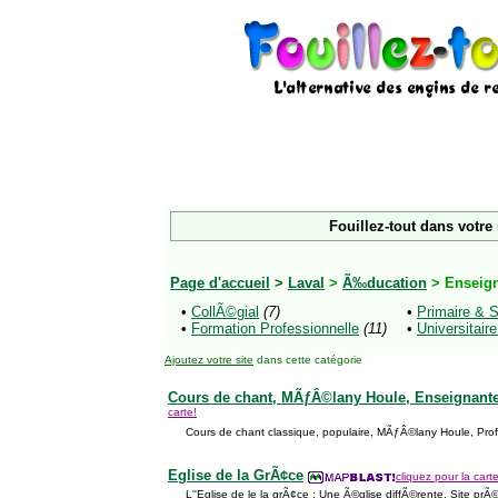
Fouillez-tout dans votre
Page d'accueil
>
Laval
>
Ã‰ducation
> Enseig
•
CollÃ©gial
(7)
•
Primaire & 
•
Formation Professionnelle
(11)
•
Universitair
Ajoutez votre site
dans cette catégorie
Cours de chant, MÃƒÂ©lany Houle, Enseignant
carte!
Cours de chant classique, populaire, MÃƒÂ©lany Houle, Prof
Eglise de la GrÃ¢ce
cliquez pour la carte
L''Eglise de le la grÃ¢ce : Une Ã©glise diffÃ©rente. Site prÃ