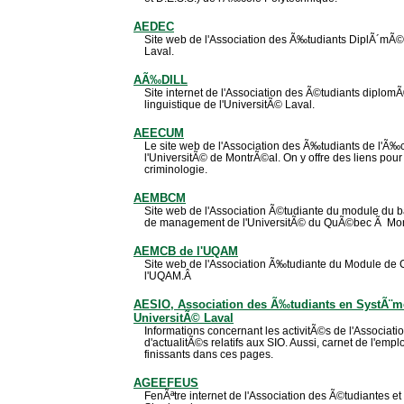
AEDEC
Site web de l'Association des Ã‰tudiants DiplÃ´mÃ©
Laval.
AÃ‰DILL
Site internet de l'Association des Ã©tudiants diplomÃ
linguistique de l'UniversitÃ© Laval.
AEECUM
Le site web de l'Association des Ã‰tudiants de l'Ã‰
l'UniversitÃ© de MontrÃ©al. On y offre des liens pou
criminologie.
AEMBCM
Site web de l'Association Ã©tudiante du module du 
de management de l'UniversitÃ© du QuÃ©bec Ã Mon
AEMCB de l'UQAM
Site web de l'Association Ã‰tudiante du Module de 
l'UQAM.Â
AESIO, Association des Ã‰tudiants en SystÃ¨me
UniversitÃ© Laval
Informations concernant les activitÃ©s de l'Association
d'actualitÃ©s relatifs aux SIO. Aussi, carnet de l'empl
finissants dans ces pages.
AGEEFEUS
FenÃªtre internet de l'Association des Ã©tudiantes et