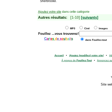
Sherbrooke.
Ajoutez votre site
dans cette catégorie
Autres résultats:
[1-10]
[suivants]
MP3
Ciné
Images
Fouillez
...vous trouverez!
C
a
r
t
e
s
d
e
s
o
u
h
a
i
t
s
dans Fouillez-tout
Accueil
•
Ajoutez (modifiez) votre site!
•
H
À propos de
Fouillez-Tout
•
Annoncez s
T
Site we