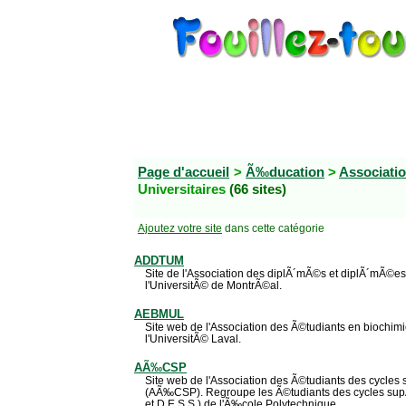
Page d'accueil
>
Ã‰ducation
>
Associati
Universitaires
(66 sites)
Ajoutez votre site
dans cette catégorie
ADDTUM
Site de l'Association des diplÃ´mÃ©s et diplÃ´mÃ©e
l'UniversitÃ© de MontrÃ©al.
AEBMUL
Site web de l'Association des Ã©tudiants en biochimi
l'UniversitÃ© Laval.
AÃ‰CSP
Site web de l'Association des Ã©tudiants des cycles
(AÃ‰CSP). Regroupe les Ã©tudiants des cycles supÃ©
et D.E.S.S.) de l'Ã‰cole Polytechnique.