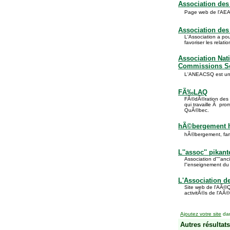
Association des
Page web de l'AEA
Association des
L'Association a pou
favoriser les rela
Association Nat
Commissions S
L'ANEACSQ est une 
FÃ‰LAQ
FÃ©dÃ©ration des 
qui travaille Ã pr
QuÃ©bec.
hÃ©bergement 
hÃ©bergement, fami
L''assoc'' pikant
Association d''''an
l''enseignement du 
L'Association 
Site web de l'AÃ©Q
activitÃ©s de l'AÃ
Ajoutez votre site
dan
Autres résultats