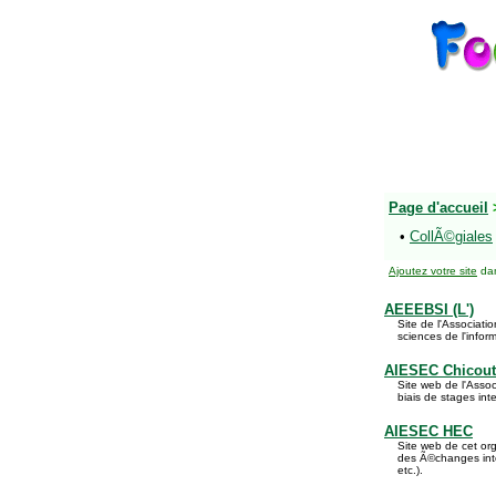
Page d'accueil
•
CollÃ©giales
Ajoutez votre site
dan
AEEEBSI (L')
Site de l'Associat
sciences de l'infor
AIESEC Chicouti
Site web de l'Asso
biais de stages int
AIESEC HEC
Site web de cet or
des Ã©changes int
etc.).