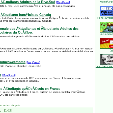
 Ã‰tudiants Adultes de la Rive-Sud
MarchÃ© pu
[MapQuest]
RS. E-mail, jeux, communiquÃ©s et photos, etc dans ces pages.
 Ã©tudiants franÃ§ais au Canada
Porte ouverte
r but d'aider les nouveaux arrivants Ã s'intÃ©grer Ã la vie canadienne et de
tions avec leurs amis francophones au Canada
ionale des Ã‰tudiantes et Ã‰tudiants Adultes des
colaires du QuÃ©bec
La Romance
Association pour la dÃ©fense du droit Ã l'Ã©ducation des adultes.
Ã‰tudiants Latino-AmÃ©ricains du QuÃ©bec. FÃ©dÃ©ration Ã but non lucratif
Vi
omouvoir l'Ã©ducation et l'avancement de la communautÃ© latino-amÃ©ricaine au
homesweethome
[MapQuest]
lle d''acceuil, chambre Elouer, b&b
Les chansons 
e
[MapQuest]
ciens et actuels eleves du BTS audiovisuel de Rouen. Informations sur
BTS et l''''audiovisuel en general.
des Ã©tudiants quÃ©bÃ©cois en France
F, guide des Ã©tudes en France, bulletin de liaison, bulletin d'adhÃ©sion,
©QF, etc dans ces pages.
s cette catégorie
:
[1-11]