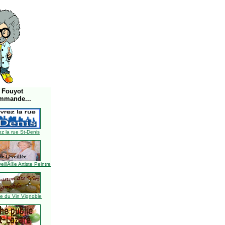
 Fouyot
mmande...
z la rue St-Denis
illÃ©e Artiste Peintre
 du Vin Vignoble