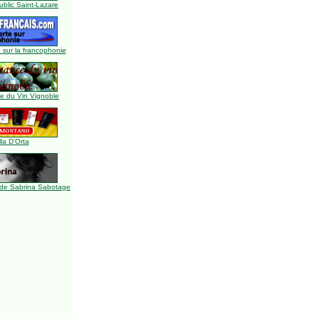
blic Saint-Lazare
 sur la francophonie
 du Vin Vignoble
lla D'Orta
de Sabrina Sabotage