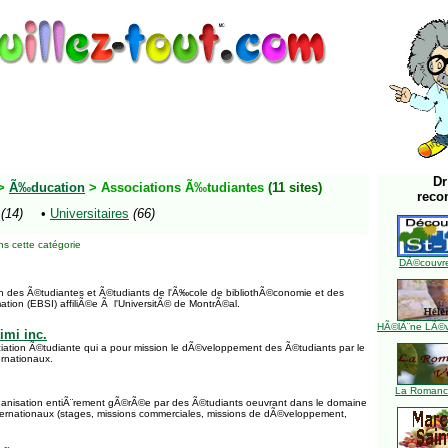
Dr
>
Ã‰ducation
> Associations Ã‰tudiantes
(11 sites)
reco
(14)
•
Universitaires
(66)
s cette catégorie
DÃ©couvre
ion des Ã©tudiantes et Ã©tudiants de l'Ã‰cole de bibliothÃ©conomie et des
mation (EBSI) affiliÃ©e Ã l'UniversitÃ© de MontrÃ©al.
HÃ©lÃ¨ne LÃ©ve
mi inc.
ciation Ã©tudiante qui a pour mission le dÃ©veloppement des Ã©tudiants par le
ernationaux.
La Romance
ganisation entiÃ¨rement gÃ©rÃ©e par des Ã©tudiants oeuvrant dans le domaine
ernationaux (stages, missions commerciales, missions de dÃ©veloppement,