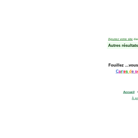
Ajoutez votre site
dan
Autres résultats
Fouillez
...vous
C
a
r
t
e
s
d
e
s
Accueil
À p