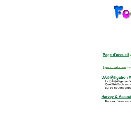
Page d'accueil
Ajoutez votre site
dan
DÃ©lÃ©gation W
La DÃ©lÃ©gation W
QuÃ©bÃ©cois toute l
qui se nouent ent
Harvey & Assoc
Bureau d'avocats s