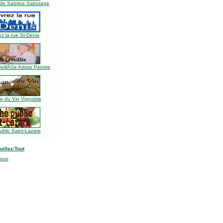
de Sabrina Sabotage
z la rue St-Denis
illÃ©e Artiste Peintre
 du Vin Vignoble
blic Saint-Lazare
uillez-Tout
nous