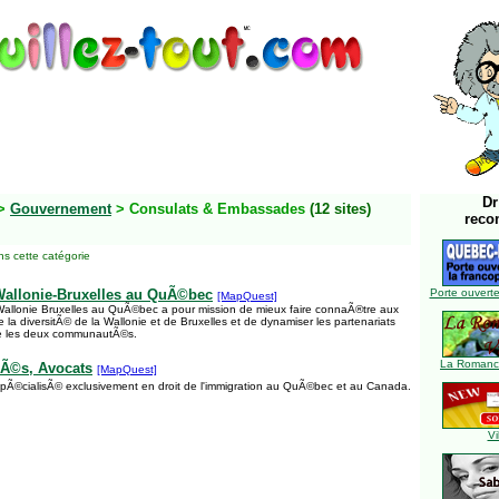
Dr
>
Gouvernement
> Consulats & Embassades
(12 sites)
reco
s cette catégorie
allonie-Bruxelles au QuÃ©bec
Porte ouverte
[MapQuest]
allonie Bruxelles au QuÃ©bec a pour mission de mieux faire connaÃ®tre aux
a diversitÃ© de la Wallonie et de Bruxelles et de dynamiser les partenariats
re les deux communautÃ©s.
La Romance
iÃ©s, Avocats
[MapQuest]
pÃ©cialisÃ© exclusivement en droit de l'immigration au QuÃ©bec et au Canada.
Vi