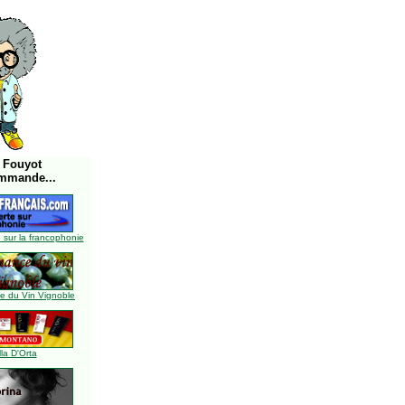
 Fouyot
mmande...
 sur la francophonie
 du Vin Vignoble
lla D'Orta