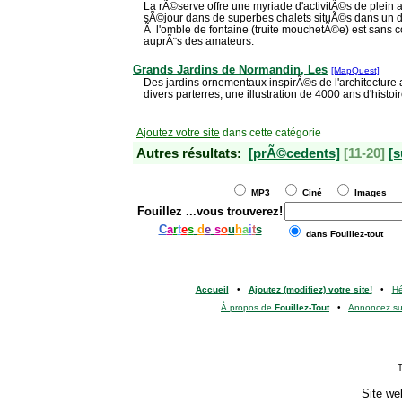
La rÃ©serve offre une myriade d'activitÃ©s de plein 
sÃ©jour dans de superbes chalets situÃ©s dans un 
Ã l'omble de fontaine (truite mouchetÃ©e) est sans co
auprÃ¨s des amateurs.
Grands Jardins de Normandin, Les
[MapQuest]
Des jardins ornementaux inspirÃ©s de l'architecture 
divers parterres, une illustration de 4000 ans d'histo
Ajoutez votre site
dans cette catégorie
Autres résultats:
[prÃ©cedents]
[11-20]
[s
MP3
Ciné
Images
Fouillez
...vous trouverez!
C
a
r
t
e
s
d
e
s
o
u
h
a
i
t
s
dans Fouillez-tout
Accueil
•
Ajoutez (modifiez) votre site!
•
H
À propos de
Fouillez-Tout
•
Annoncez s
T
Site we