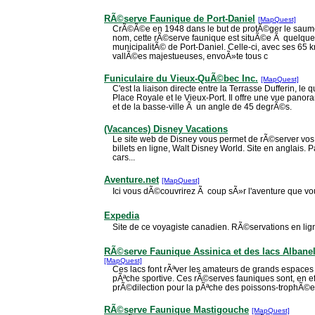
RÃ©serve Faunique de Port-Daniel
[MapQuest]
CrÃ©Ã©e en 1948 dans le but de protÃ©ger le saumo
nom, cette rÃ©serve faunique est situÃ©e Ã quelques
municipalitÃ© de Port-Daniel. Celle-ci, avec ses 65 km
vallÃ©es majestueuses, envoÃ»te tous c
Funiculaire du Vieux-QuÃ©bec Inc.
[MapQuest]
C'est la liaison directe entre la Terrasse Dufferin, le 
Place Royale et le Vieux-Port. Il offre une vue panor
et de la basse-ville Ã un angle de 45 degrÃ©s.
(Vacances) Disney Vacations
Le site web de Disney vous permet de rÃ©server vos f
billets en ligne, Walt Disney World. Site en anglais. P
cars...
Aventure.net
[MapQuest]
Ici vous dÃ©couvrirez Ã coup sÃ»r l'aventure que vo
Expedia
Site de ce voyagiste canadien. RÃ©servations en lign
RÃ©serve Faunique Assinica et des lacs Albanel
[MapQuest]
Ces lacs font rÃªver les amateurs de grands espace
pÃªche sportive. Ces rÃ©serves fauniques sont, en effe
prÃ©dilection pour la pÃªche des poissons-trophÃ©e
RÃ©serve Faunique Mastigouche
[MapQuest]