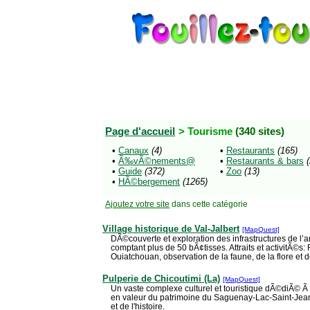
Page d'accueil
> Tourisme
(340 sites)
•
Canaux
(4)
•
Restaurants
(165)
•
Ã‰vÃ©nements@
•
Restaurants & bars
•
Guide
(372)
•
Zoo
(13)
•
HÃ©bergement
(1265)
Ajoutez votre site
dans cette catégorie
Village historique de Val-Jalbert
[MapQuest]
DÃ©couverte et exploration des infrastructures de l’
comptant plus de 50 bÃ¢tisses. Attraits et activitÃ©s
Ouiatchouan, observation de la faune, de la flore et d
Pulperie de Chicoutimi (La)
[MapQuest]
Un vaste complexe culturel et touristique dÃ©diÃ© Ã
en valeur du patrimoine du Saguenay-Lac-Saint-Jean a
et de l'histoire.