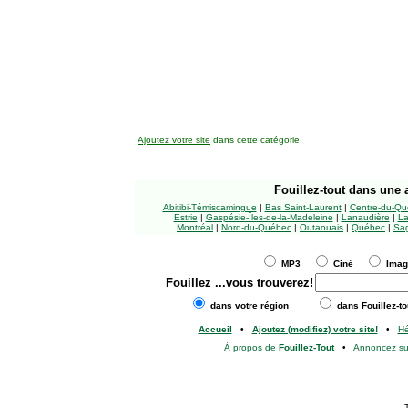
Ajoutez votre site
dans cette catégorie
Fouillez-tout
dans une a
Abitibi-Témiscamingue
|
Bas Saint-Laurent
|
Centre-du-Qu
Estrie
|
Gaspésie-Îles-de-la-Madeleine
|
Lanaudière
|
La
Montréal
|
Nord-du-Québec
|
Outaouais
|
Québec
|
Sag
MP3
Ciné
Ima
Fouillez
...vous trouverez!
dans votre région
dans Fouillez-to
Accueil
•
Ajoutez (modifiez) votre site!
•
H
À propos de
Fouillez-Tout
•
Annoncez s