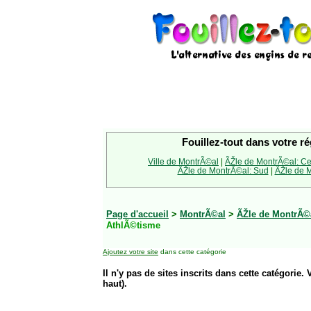
Fouillez-tout dans votre ré
Ville de MontrÃ©al
|
ÃŽle de MontrÃ©al: Ce
ÃŽle de MontrÃ©al: Sud
|
ÃŽle de M
Page d'accueil
>
MontrÃ©al
>
ÃŽle de MontrÃ©a
AthlÃ©tisme
Ajoutez votre site
dans cette catégorie
Il n'y pas de sites inscrits dans cette catégorie. 
haut).