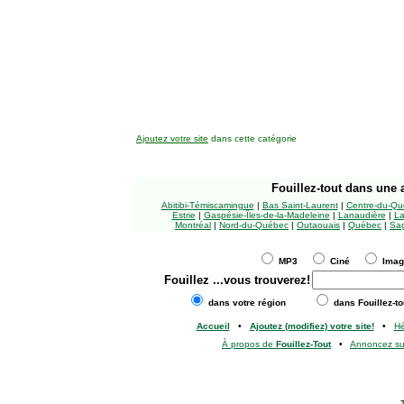
Ajoutez votre site
dans cette catégorie
Fouillez-tout
dans une a
Abitibi-Témiscamingue
|
Bas Saint-Laurent
|
Centre-du-Qu
Estrie
|
Gaspésie-Îles-de-la-Madeleine
|
Lanaudière
|
La
Montréal
|
Nord-du-Québec
|
Outaouais
|
Québec
|
Sag
MP3
Ciné
Ima
Fouillez
...vous trouverez!
dans votre région
dans Fouillez-to
Accueil
•
Ajoutez (modifiez) votre site!
•
H
À propos de
Fouillez-Tout
•
Annoncez s