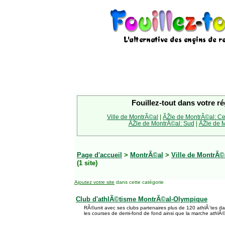
Fouillez-tout dans votre ré
Ville de MontrÃ©al
|
ÃŽle de MontrÃ©al: Ce
ÃŽle de MontrÃ©al: Sud
|
ÃŽle de M
Page d'accueil
>
MontrÃ©al
>
Ville de MontrÃ©
(1 site)
Ajoutez votre site
dans cette catégorie
Club d'athlÃ©tisme MontrÃ©al-Olympique
RÃ©unit avec ses clubs partenaires plus de 120 athlÃ¨tes d
les courses de demi-fond de fond ainsi que la marche athlÃ©