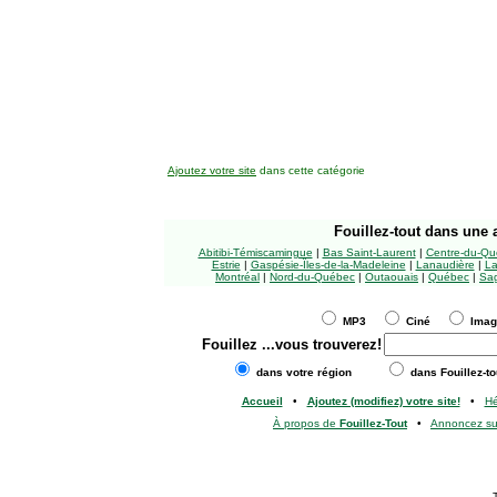
Ajoutez votre site
dans cette catégorie
Fouillez-tout
dans une a
Abitibi-Témiscamingue
|
Bas Saint-Laurent
|
Centre-du-Qu
Estrie
|
Gaspésie-Îles-de-la-Madeleine
|
Lanaudière
|
La
Montréal
|
Nord-du-Québec
|
Outaouais
|
Québec
|
Sag
MP3
Ciné
Ima
Fouillez
...vous trouverez!
dans votre région
dans Fouillez-to
Accueil
•
Ajoutez (modifiez) votre site!
•
H
À propos de
Fouillez-Tout
•
Annoncez s