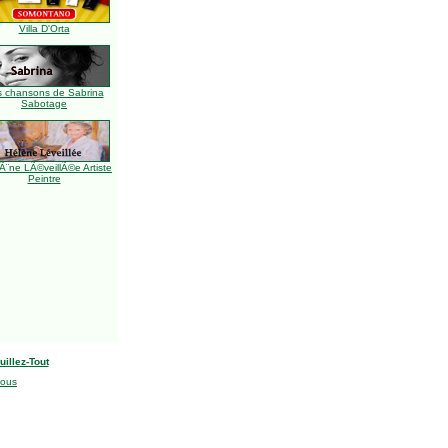
Villa D'Orta
s chansons de Sabrina
Sabotage
Ã¨ne LÃ©veillÃ©e Artiste
Peintre
uillez-Tout
nous