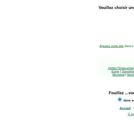
Veuillez choisir un
Ajoutez votre site
dans ce
Abitibi-Témiscami
Estrie
|
Gaspésie
Montréal
|
Nord
Fouillez
...vo
dans vo
Accueil
À p