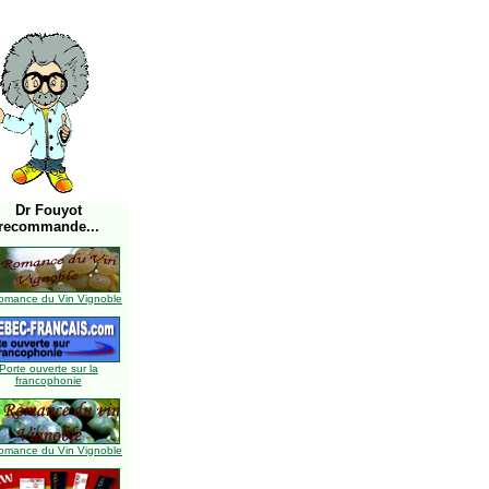
Dr Fouyot
recommande...
omance du Vin Vignoble
Porte ouverte sur la
francophonie
omance du Vin Vignoble