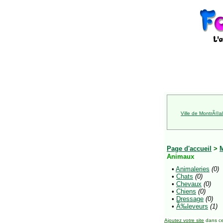
Ville de MontrÃ©al
Page d'accueil
>
Animaux
•
Animaleries
(0)
•
Chats
(0)
•
Chevaux
(0)
•
Chiens
(0)
•
Dressage
(0)
•
Ã‰leveurs
(1)
Ajoutez votre site
dans ce