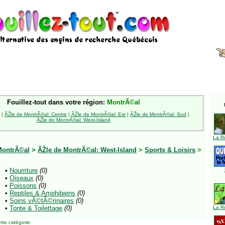
Fouillez-tout dans votre région:
MontrÃ©al
|
ÃŽle de MontrÃ©al: Centre
|
ÃŽle de MontrÃ©al: Est
|
ÃŽle de MontrÃ©al: Sud
|
ÃŽle de MontrÃ©al: West-Island
La R
MontrÃ©al
>
ÃŽle de MontrÃ©al: West-Island
>
Sports & Loisirs
>
•
Nourriture
(0)
•
Oiseaux
(0)
•
Poissons
(0)
•
Reptiles & Amphibiens
(0)
•
Soins vÃ©tÃ©rinaires
(0)
•
Tonte & Toilettage
(0)
La R
tte catégorie