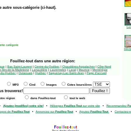
e autre sous-catégorie (ci-haut).
Le
tte catégorie
HÃ©l
Fouillez-tout
dans une autre région:
ngue
|
Bas Saint-Laurent
|
Centre-du-Québec
|
Chaudières-Appalaches
|
Côte-Nord
-Îles-de-la-Madeleine
|
Lanaudière
|
Laurentides
|
Laval
|
Mauricie
|
Montérégie
-du-Québec
|
Outaouais
|
Québec
|
Saguenay-Lac-Saint-Jean
|
Page d'accueil
MP3
Ciné
Images
Cotes boursières
us trouverez!
tre région
dans Fouillez-tout
tout le web
•
Ajoutez (modifiez) votre site!
•
Hébergez
Fouillez-Tout
sur votre site
•
Recommandez
Fo
ropos de
Fouillez-Tout
•
Annoncez sur
Fouillez-Tout
•
Ajoutez
Fouillez-Tout
•
Contactez-
F
o
u
i
l
l
e
z
-
t
o
u
t
Tous droits réservés