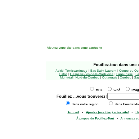
Ajoutez votre site
dans cette catégorie
Fouillez-tout
dans une a
Abitibi-Témiscamingue
|
Bas Saint-Laurent
|
Centre-du-Qu
Estrie
|
Gaspésie-Îles-de-la-Madeleine
|
Lanaudière
|
La
Montréal
|
Nord-du-Québec
|
Outaouais
|
Québec
|
Sag
MP3
Ciné
Ima
Fouillez
...vous trouverez!
dans votre région
dans Fouillez-to
Accueil
•
Ajoutez (modifiez) votre site!
•
H
À propos de
Fouillez-Tout
•
Annoncez s