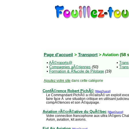
Page d'accueil
>
Transport
> Aviation
(58 s
•
AÃ©roports@
•
Trans
•
Compagnies aÃ©riennes
(50)
•
Trans
•
Formation & Ã‰cole de Pilotage
(19)
Ajoutez votre site
dans cette catégorie
ConfÃ©rence Robert PichÃ©
[MapQuest]
Le Commandant PichÃ© a rÃ©alisÃ© un exploit exce
faire face Ã une situation critique en utilisant judi
compÃ©tences et son Ã©quipage.
Aviation rÃ©crÃ©ative du QuÃ©bec
[MapQuest]
Votre connection francophone aux ultra lÃ©gers Cha
Avion, aviation, kit avions.
Eid Air Aviation
[MapQuest]