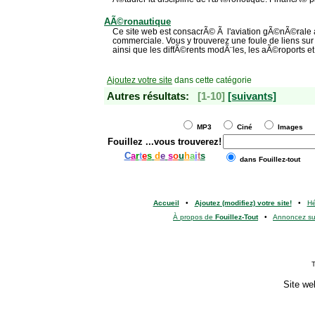
AÃ©ronautique
Ce site web est consacrÃ© Ã l'aviation gÃ©nÃ©rale ai
commerciale. Vous y trouverez une foule de liens su
ainsi que les diffÃ©rents modÃ¨les, les aÃ©roports et
Ajoutez votre site
dans cette catégorie
Autres résultats:
[1-10]
[suivants]
MP3
Ciné
Images
Fouillez
...vous trouverez!
C
a
r
t
e
s
d
e
s
o
u
h
a
i
t
s
dans Fouillez-tout
Accueil
•
Ajoutez (modifiez) votre site!
•
H
À propos de
Fouillez-Tout
•
Annoncez s
T
Site we